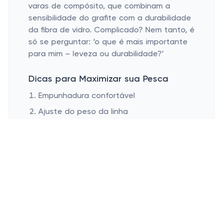
varas de compósito, que combinam a
sensibilidade do grafite com a durabilidade
da fibra de vidro. Complicado? Nem tanto, é
só se perguntar: ‘o que é mais importante
para mim – leveza ou durabilidade?’
Dicas para Maximizar sua Pesca
Empunhadura confortável
Ajuste do peso da linha
Técnica de lançamento
Uma empunhadura confortável é crucial
para quem passa horas com uma vara de
pesca: é a diferença entre um braço
dolorido e um dia de pura diversão. As
varas com cabo de cortiça ou EVA são as
queridinhas por sua pegada confortável e
pela capacidade de absorver impactos –