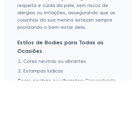
respeita e cuida da pele, sem riscos de
alergias ou irritações, assegurando que as
coisinhas da sua menina estejam sempre
priorizando o bem-estar dela.
Estilos de Bodies para Todas as
Ocasiões
Cores neutras ou vibrantes
Estampas lúdicas
Cores neutras ou vibrantes:
Dependendo
da ocasião, um body branco básico é tão
essencial quanto um colorido, repleto de
energia. Assim, você tem flexibilidade para
escolher algo neutro para eventos
clássicos ou ousado para momentos
descontraídos.
Estampas lúdicas:
Pequenos detalhes,