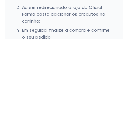
Ao ser redirecionado à loja da Oficial
Farma basta adicionar os produtos no
carrinho;
Em seguida, finalize a compra e confirme
o seu pedido;
Adicione o código copiado no campo de
cupom da loja da Oficial Farma;
Clique no botão “Aplicar” para o código
ser aplicado ao pedido;
Veja o valor final da compra diminuir e a
finalize!
Onde inserir cupom de desconto
Oficial Farma