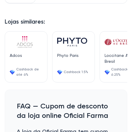
Lojas similares:
Adcos
Phyto Paris
Loccitane Au
Bresil
Cashback de
Cashback
Cashback 1.5%
até 6%
6.25%
FAQ — Cupom de desconto
da loja online Oficial Farma
A loja da Oficial Farma tem cupom