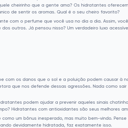
uele cheirinho que a gente ama? Os hidratantes oferecem 
ico de sentir os aromas. Qual é o seu cheiro favorito?
ante com o perfume que você usa no dia a dia. Assim, você 
dos outros. Já pensou nisso? Um verdadeiro luxo acessíve
 com os danos que o sol e a poluição podem causar à noss
tetora que nos defende dessas agressões. Nada como sair
 hidratantes podem ajudar a prevenir aqueles sinais chati
empo? Hidratantes com antioxidantes são seus melhores am
ase como um bônus inesperado, mas muito bem-vindo. Pense
 quando devidamente hidratada, faz exatamente isso.