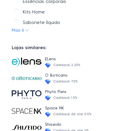
Essências corporais
Kits Home
Sabonete líquido
Mais 6
Gifts
Lojas similares:
ELens
Cashback 2.25%
O Boticario
Cashback 7.5%
Phyto Paris
Cashback 1.5%
Space NK
Cashback de até 0.5%
Shiseido
Cashback de até 6%