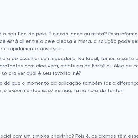
 o seu tipo de pele. É oleosa, seca ou mista? Essa infor
ê está ali entre a pele oleosa e mista, a solução pode ser
e é rapidamente absorvido.
ora de escolher com sabedoria. No Brasil, temos a sorte d
idratantes com aloe vera, manteiga de karité ou óleo de c
ó pra ver qual é seu favorito, né?
se de que o momento da aplicação também faz a diferença
 já experimentou isso? Se não, tá na hora de tentar!
cial com um simples cheirinho? Pois é, os aromas têm ess