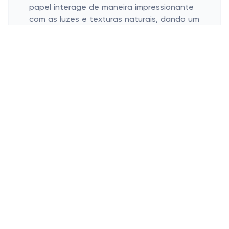
papel interage de maneira impressionante
com as luzes e texturas naturais, dando um
visual artístico e intrigante. Vamos
conversar sobre como deixar tudo mais
divertido e significativo?
Onde Aplicar Decoupage para
Impacto Máximo
Peças de mobília antigas
Artigos de decoração
Objetos utilitários do cotidiano
Sabe aquele móvel antigo no canto da
sala? Use-o como uma tela em branco.
Uma dica é mesclar estampas para
adicionar um toque moderno a esse
clássico do passado. O processo em si é
uma ótima desculpa para um chá ou café