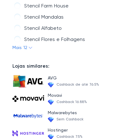
Stencil Farm House
Stencil Mandalas
Stencil Alfabeto
Stencil Flores e Folhagens
Mais 12
Stencil Religião
Stencil Infantil
Lojas similares:
Natal Stencil
AVG
Stencil Animais
Cashback de até 76.5%
Stencil Alimentos
Movavi
Cashback 16.88%
Stencil Estamparia
Malwarebytes
Stencil Barrado e Rendado
Sem Cashback
Hostinger
Cashback 7.5%