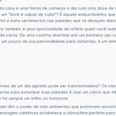
e
 da casa é uma forma de começar o dia com uma dose de e
m um "Você é capaz de tudo!"? É aquele empurrãozinho que
tima e bons sentimentos nas paredes que te abraçam diari
s também é uma oportunidade de refletir quem você realm
da canto. De uma cozinha divertida até um banheiro zen 
ir um pouco da sua personalidade para visitantes, é um le
eio de um dia agitado pode ser transformadora? Os stenc
ertas para estampar suas paredes é criar um canto que fa
 há sempre um brilho no horizonte.
 dia têm o poder de criar ambientes que promovem encontr
sagem carinhosa estabelece a atmosfera perfeita para 