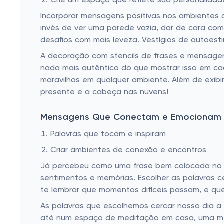
Crie um espaço que reflete sua personalidad
Incorporar mensagens positivas nos ambientes
invés de ver uma parede vazia, dar de cara co
desafios com mais leveza. Vestígios de autoes
A decoração com stencils de frases e mensagen
nada mais autêntico do que mostrar isso em ca
maravilhas em qualquer ambiente. Além de exib
presente e a cabeça nas nuvens!
Mensagens Que Conectam e Emocionam
Palavras que tocam e inspiram
Criar ambientes de conexão e encontros
Já percebeu como uma frase bem colocada no m
sentimentos e memórias. Escolher as palavras c
te lembrar que momentos difíceis passam, e que
As palavras que escolhemos cercar nosso dia a
até num espaço de meditação em casa, uma men