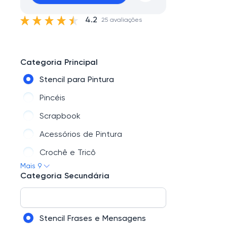
4.2
25 avaliações
Categoria Principal
Stencil para Pintura
Pincéis
Scrapbook
Acessórios de Pintura
Crochê e Tricô
Mais 9
Decoupage
Categoria Secundária
Tintas e Auxiliares
Arte em Madeira
Stencil Frases e Mensagens
Ferramentas