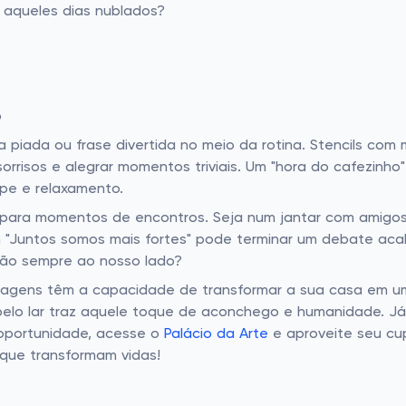
r aqueles dias nublados?
o
iada ou frase divertida no meio da rotina. Stencils co
orrisos e alegrar momentos triviais. Um "hora do cafezinho
e e relaxamento.
s para momentos de encontros. Seja num jantar com amigos 
m "Juntos somos mais fortes" pode terminar um debate aca
ão sempre ao nosso lado?
ensagens têm a capacidade de transformar a sua casa em u
elo lar traz aquele toque de aconchego e humanidade. Já
 oportunidade, acesse o
Palácio da Arte
e aproveite seu cu
 que transformam vidas!