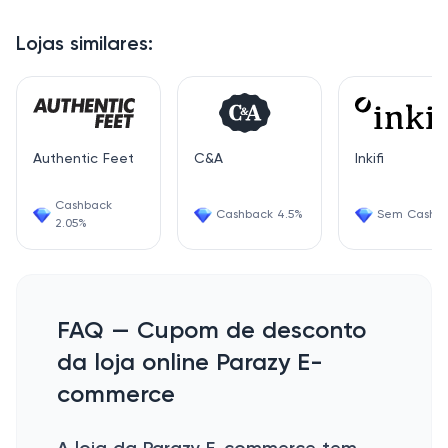
Lojas similares:
Authentic Feet
C&A
Inkifi
Cashback
Cashback 4.5%
Sem Cashb
2.05%
FAQ — Cupom de desconto
da loja online Parazy E-
commerce