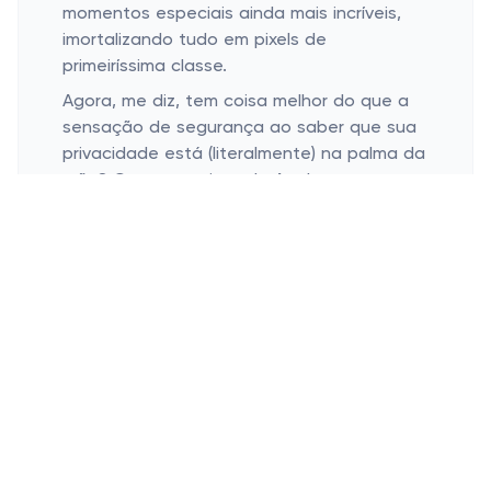
momentos especiais ainda mais incríveis,
imortalizando tudo em pixels de
primeiríssima classe.
Agora, me diz, tem coisa melhor do que a
sensação de segurança ao saber que sua
privacidade está (literalmente) na palma da
mão? O compromisso da Apple com a
segurança dos nossos dados é mais do
que propaganda, é uma necessidade.
Afinal, ninguém quer que suas informações
mais pessoais virem motivo de piada ou,
pior, sejam usadas indevidamente. Com a
Apple, pelo menos uma preocupação a
menos na vida conectada.
MacBooks: Potência e Estilo para o
DIA-A-DIA
Desempenho que não decepciona