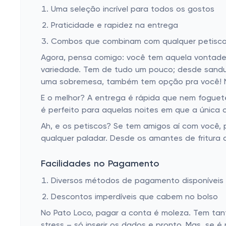
Uma seleção incrível para todos os gostos
Praticidade e rapidez na entrega
Combos que combinam com qualquer petisc
Agora, pensa comigo: você tem aquela vontade
variedade. Tem de tudo um pouco; desde sandu
uma sobremesa, também tem opção pra você! Ne
E o melhor? A entrega é rápida que nem foguete
é perfeito para aquelas noites em que a única c
Ah, e os petiscos? Se tem amigos aí com você,
qualquer paladar. Desde os amantes de fritura
Facilidades no Pagamento
Diversos métodos de pagamento disponíveis
Descontos imperdíveis que cabem no bolso
No Pato Loco, pagar a conta é moleza. Tem ta
stress – só inserir os dados e pronto. Mas, se 