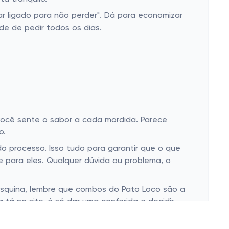
ar ligado para não perder". Dá para economizar
e de pedir todos os dias.
você sente o sabor a cada mordida. Parece
o.
o processo. Isso tudo para garantir que o que
e para eles. Qualquer dúvida ou problema, o
 esquina, lembre que combos do Pato Loco são a
tá no site, é só dar uma conferida e decidir