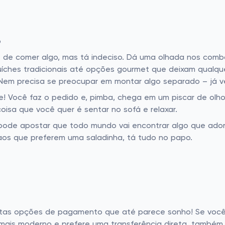
o
 de comer algo, mas tá indeciso. Dá uma olhada nos comb
íches tradicionais até opções gourmet que deixam qualqu
m precisa se preocupar em montar algo separado – já ve
! Você faz o pedido e, pimba, chega em um piscar de olhos
oisa que você quer é sentar no sofá e relaxar.
 pode apostar que todo mundo vai encontrar algo que adora
 aos que preferem uma saladinha, tá tudo no papo.
ntas opções de pagamento que até parece sonho! Se você 
é mais moderno e prefere uma transferência direta, também t