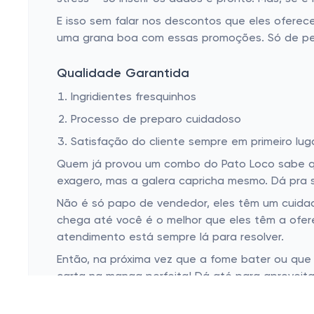
E isso sem falar nos descontos que eles oferec
uma grana boa com essas promoções. Só de pen
Qualidade Garantida
Ingridientes fresquinhos
Processo de preparo cuidadoso
Satisfação do cliente sempre em primeiro lug
Quem já provou um combo do Pato Loco sabe que
exagero, mas a galera capricha mesmo. Dá pra 
Não é só papo de vendedor, eles têm um cuidado
chega até você é o melhor que eles têm a ofere
atendimento está sempre lá para resolver.
Então, na próxima vez que a fome bater ou que 
carta na manga perfeita! Dá até para aproveitar
qual vai ser a pedida do dia!