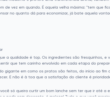
em de vez em quando. É aquela velha máxima: "tem que fic
sar no quanto dá para economizar, já bate aquela vontad
ar
 a qualidade é top. Os ingredientes são fresquinhos, e 
sentir que tem carinho envolvido em cada etapa do prepar
 gigante em como os pratos são feitos, do início ao fim d
cer. E não é à toa que a satisfação do cliente é prioridad
você só queira curtir um bom lanche sem ter que ir até a
 e pedir com desconto, é moleza! Tudo o que você precisa 