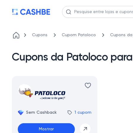
Cupons
Cupom Patoloco
Cupons da
Cupons da Patoloco par
Sem Cashback
1 cupom
Mostrar