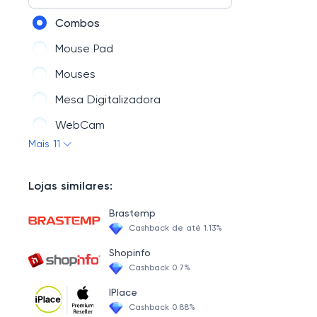
PC Profissional
Combos
Monitor
Mouse Pad
OPEN-BOX
Mouses
KIT UPGRADE
Mesa Digitalizadora
WebCam
Mais 11
Cabos e Adaptadores
Teclados
Lojas similares:
Headset/Fone de Ouvido
Brastemp
Acessórios
Cashback de até 1.13%
Fita de Led
Shopinfo
Cashback 0.7%
Audio
IPlace
Cashback 0.88%