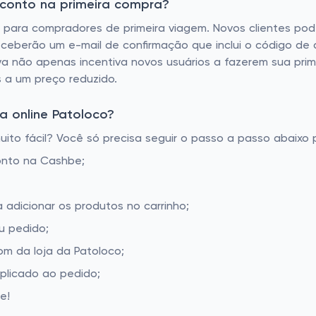
sconto na primeira compra?
 para compradores de primeira viagem. Novos clientes po
 receberão um e-mail de confirmação que inclui o código d
tiva não apenas incentiva novos usuários a fazerem sua pr
 a um preço reduzido.
a online Patoloco?
to fácil? Você só precisa seguir o passo a passo abaixo p
onto na Cashbe;
 adicionar os produtos no carrinho;
u pedido;
m da loja da Patoloco;
aplicado ao pedido;
e!