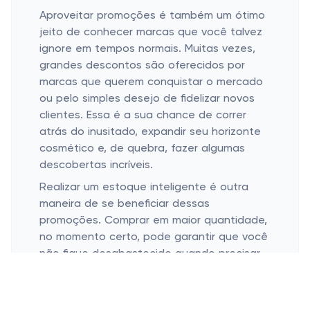
Aproveitar promoções é também um ótimo
jeito de conhecer marcas que você talvez
ignore em tempos normais. Muitas vezes,
grandes descontos são oferecidos por
marcas que querem conquistar o mercado
ou pelo simples desejo de fidelizar novos
clientes. Essa é a sua chance de correr
atrás do inusitado, expandir seu horizonte
cosmético e, de quebra, fazer algumas
descobertas incríveis.
Realizar um estoque inteligente é outra
maneira de se beneficiar dessas
promoções. Comprar em maior quantidade,
no momento certo, pode garantir que você
não fique desabastecido quando precisar
daquele hidratante que sua pele precisa
para sobreviver aos dias secos. Além disso,
é um alívio saber que mesmo em tempos