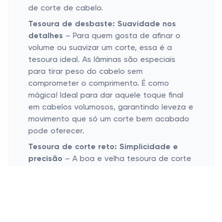
de corte de cabelo.
Tesoura de desbaste: Suavidade nos
detalhes
– Para quem gosta de afinar o
volume ou suavizar um corte, essa é a
tesoura ideal. As lâminas são especiais
para tirar peso do cabelo sem
comprometer o comprimento. É como
mágica! Ideal para dar aquele toque final
em cabelos volumosos, garantindo leveza e
movimento que só um corte bem acabado
pode oferecer.
Tesoura de corte reto: Simplicidade e
precisão
– A boa e velha tesoura de corte
reto não poderia faltar. Essencial para
cortes clássicos, essa tesoura é fácil de
manusear e oferece máxima precisão para
finalizações mais simples. Então se o seu
objetivo é o famoso “corte caseiro”, esta