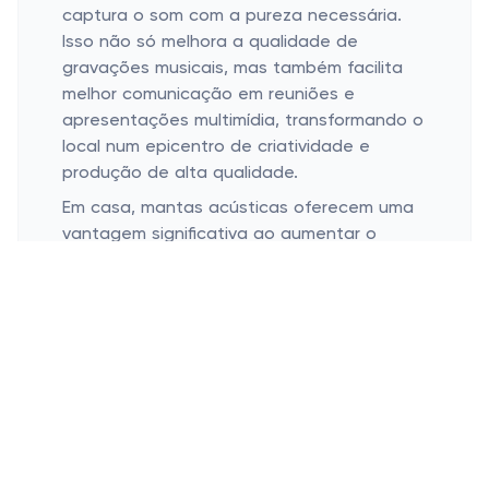
captura o som com a pureza necessária.
Isso não só melhora a qualidade de
gravações musicais, mas também facilita
melhor comunicação em reuniões e
apresentações multimídia, transformando o
local num epicentro de criatividade e
produção de alta qualidade.
Em casa, mantas acústicas oferecem uma
vantagem significativa ao aumentar o
conforto e a privacidade sonora. Elas
podem ser utilizadas em paredes, tetos e
até mesmo sob o piso, para bloquear
barulhos provenientes de vizinhos ou do
exterior. Isso é particularmente vantajoso
em áreas urbanas movimentadas ou em
apartamentos, onde o ruído externo pode
ser uma constante distração. Um ambiente
doméstico mais tranquilo favorece o