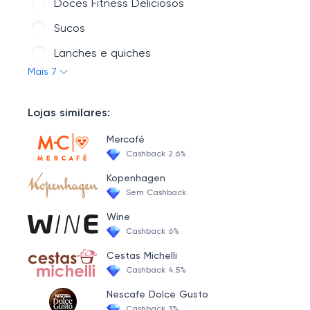
Doces Fitness Deliciosos
Sucos
Lanches e quiches
Mais 7
Lanches
Snacks
Lojas similares:
Mercafé
Cashback 2.6%
Kopenhagen
Sem Cashback
Wine
Cashback 6%
Cestas Michelli
Cashback 4.5%
Nescafe Dolce Gusto
Cashback 3%