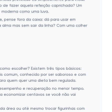
o de fazer aquela refeição caprichada? Um
da moderna como uma luva.
ke, pense fora da caixa: dá para usar em
 alma mas sem sair da linha? Com uma colher
omo escolher? Existem três tipos básicos:
ais comum, conhecido por ser saboroso e com
 para quem quer uma dieta bem regulada.
 desempenho e recuperação no menor tempo.
nta economizar centavos se você não vai
 da área ou até mesmo trocar figurinhas com