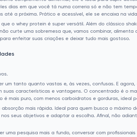
eles dias em que você tá numa correria só e não tem temp
 até a próxima. Prático e acessível, ele se encaixa na vi
 que o whey protein é super versátil. Além do clássico sha
ão curte uma sobremesa que, vamos combinar, alimenta a
para enfeitar suas criações e deixar tudo mais gostoso.
dades
vos.
 um tanto quanto vastas e, às vezes, confusas. E agora, c
em suas características e vantagens. O concentrado é o m
do é mais puro, com menos carboidratos e gorduras, ideal
ma absorção mais rápida. Ideal para quem busca o máximo
r nos seus objetivos e adaptar a escolha. Afinal, não adia
 uma pesquisa mais a fundo, conversar com profissionais