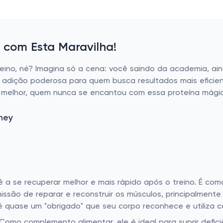
o com Esta Maravilha!
ino, né? Imagina só a cena: você saindo da academia, ai
 adição poderosa para quem busca resultados mais eficient
 melhor, quem nunca se encantou com essa proteína mágic
hey
cê a se recuperar melhor e mais rápido após o treino. É c
missão de reparar e reconstruir os músculos, principalme
 quase um "obrigado" que seu corpo reconhece e utiliza c
 Como complemento alimentar, ele é ideal para suprir defici