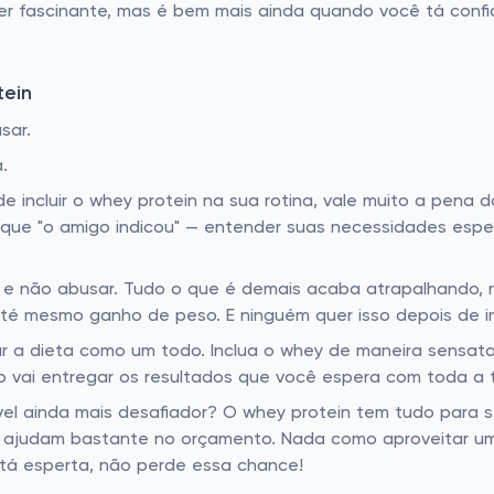
 fascinante, mas é bem mais ainda quando você tá confia
tein
sar.
.
e incluir o whey protein na sua rotina, vale muito a pena 
que "o amigo indicou" — entender suas necessidades espec
es e não abusar. Tudo o que é demais acaba atrapalhand
té mesmo ganho de peso. E ninguém quer isso depois de inv
rar a dieta como um todo. Inclua o whey de maneira sensa
o vai entregar os resultados que você espera com toda a t
nível ainda mais desafiador? O whey protein tem tudo para 
e ajudam bastante no orçamento. Nada como aproveitar um
a tá esperta, não perde essa chance!