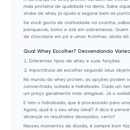
mais proteína de qualidade na dieta. Sabe aqu
shake de whey já ajuda a segurar bem as pontas
Se você gosta de criatividade na cozinha, saiba
panquecas, bolos e até em sobremesas. Quem n
de chocolate em pó e umas frutinhas, ainda dá 
Qual Whey Escolher? Desvendando Varie
Diferentes tipos de whey e suas funções.
Importância de escolher segundo seus objeti
No mundo do whey protein, as opções podem ser
concentrado, isolado e hidrolisado. Cada um t
um preço geralmente mais amigável. Já o isola
E tem o hidrolisado, que é processado para u
Agora, qual é o seu whey ideal? A dica é pensa
alcançar os resultados desejados, certo?
Nesses momentos de dúvida, é sempre bom fazer