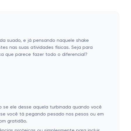
nda suado, e já pensando naquele shake
es nas suas atividades físicas. Seja para
a que parece fazer todo o diferencial?
omo se ele desse aquela turbinada quando você
nte se você tá pegando pesado nos pesos ou em
om gratidão.
ências proteicas ou simplesmente para incluir