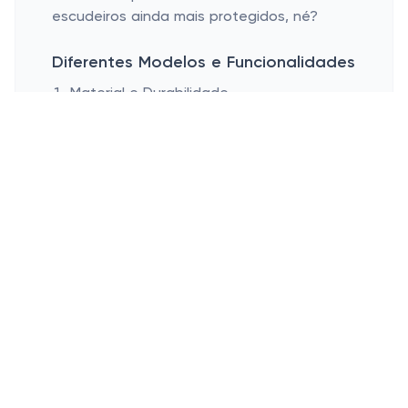
escudeiros ainda mais protegidos, né?
Diferentes Modelos e Funcionalidades
Material e Durabilidade
Design Compacto
Material e Durabilidade:
Hoje em dia,
você encontra uma infinidade de modelos
no mercado que variam em materiais como
plástico reforçado, madeira e espuma.
Cada qual com suas características, mas
sempre focados em segurança e
praticidade. Aposte nos modelos em que a
durabilidade é consenso, afinal, eles vão
estar sempre lá para aqueles momentos
em que seu pet mais precisar.
Design Compacto:
Espaço, para quem
mora em apartamento, é artigo de luxo,