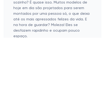
sozinho? É quase isso. Muitos modelos de
hoje em dia são projetados para serem
montados por uma pessoa só, o que deixa
até os mais apressados felizes da vida. E
na hora de guardar? Moleza! Eles se
desfazem rapidinho e ocupam pouco
espaço.
Proteção e Conforto
Proteção contra a luz solar e
intempéries.
Conforto em dias quentes e úmidos.
Pode apostar, nada estraga mais uma
reunião ao ar livre do que tempo ruim ou,
do contrário, sol demais. Esses abrigos
temporários são verdadeiros salva-vidas.
Você aí, planejando um dia de campo, não
precisa enlouquecer preparando tudo