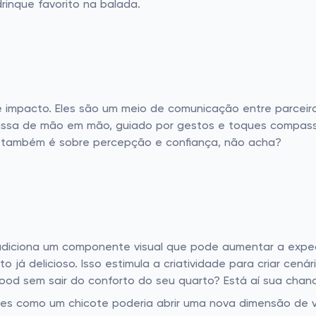
rinque favorito na balada.
 impacto. Eles são um meio de comunicação entre parceiros
assa de mão em mão, guiado por gestos e toques compassa
ão também é sobre percepção e confiança, não acha?
 adiciona um componente visual que pode aumentar a expe
o já delicioso. Isso estimula a criatividade para criar cená
ood sem sair do conforto do seu quarto? Está aí sua chance
s como um chicote poderia abrir uma nova dimensão de viv