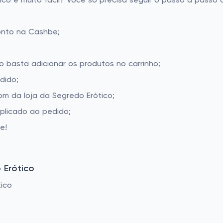
o é muito fácil? Você só precisa seguir o passo a passo a
onto na Cashbe;
o basta adicionar os produtos no carrinho;
dido;
m da loja da Segredo Erótico;
aplicado ao pedido;
e!
 Erótico