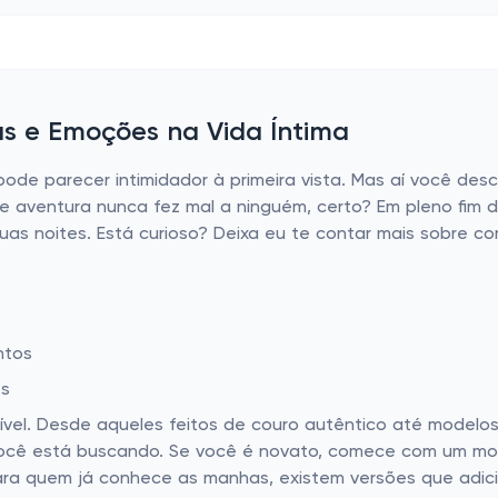
s e Emoções na Vida Íntima
pode parecer intimidador à primeira vista. Mas aí você de
e aventura nunca fez mal a ninguém, certo? Em pleno fim
suas noites. Está curioso? Deixa eu te contar mais sobre 
ntos
es
ível. Desde aqueles feitos de couro autêntico até modelos
você está buscando. Se você é novato, comece com um mo
para quem já conhece as manhas, existem versões que adi