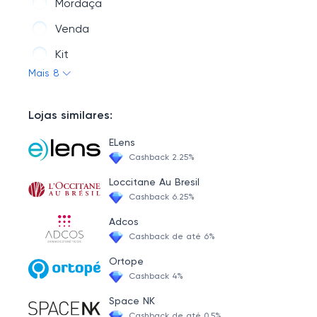
Mordaça
Venda
Kit
Mais 8
Harness
Coleira
Lojas similares:
Chibata
ELens
Cashback 2.25%
Loccitane Au Bresil
Cashback 6.25%
Adcos
Cashback de até 6%
Ortope
Cashback 4%
Space NK
Cashback de até 0.5%