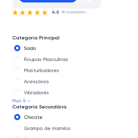
4.6
18 avaliações
Categoria Principal
Sado
Roupas Masculinas
Masturbadores
Acessórios
Vibradores
Mais 8
Pompoarismo
Categoria Secundária
Cosméticos
Chicote
Lingerie e Fantasias
Grampo de mamilos