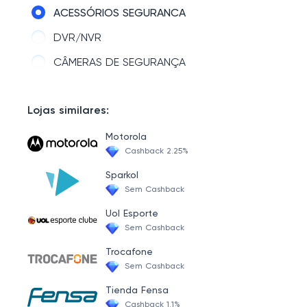
MONITORES GAMER
ACESSÓRIOS SEGURANCA
REDE E INTERNET
DVR/NVR
CADEIRA
CÂMERAS DE SEGURANÇA
DIVERSOS
NOTEBOOKS E NOTEBOOKS GAMER
Lojas similares:
KIT UPGRADE
Motorola
Cashback 2.25%
GEEK
Sparkol
VIDEO GAMES
Sem Cashback
SMARTWATCH
Uol Esporte
Sem Cashback
CABOS E ACESSÓRIOS
Trocafone
MESA GAMER EM PROMOÇÃO
Sem Cashback
GABINETE
Tienda Fensa
Cashback 1.1%