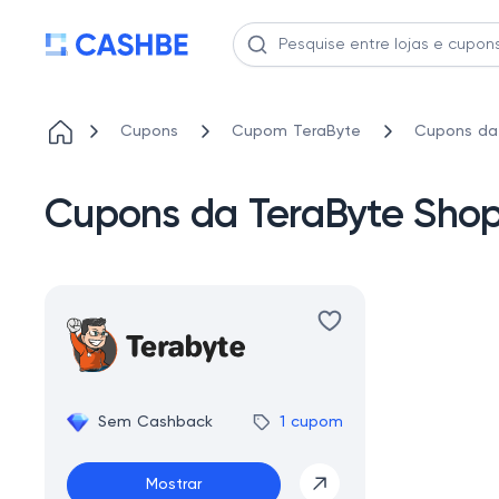
Cupons
Cupom TeraByte
Cupons da
Cupons da TeraByte Sh
Sem Cashback
1 cupom
Mostrar