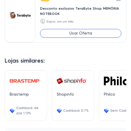
Desconto exclusivo TeraByte Shop MEMÓRIA
NOTEBOOK
🕥
Expira: em um mês
Usar Oferta
Lojas similares:
Brastemp
Shopinfo
Philco
Cashback de
Cashback 0.7%
Sem Cashb
até 1.13%