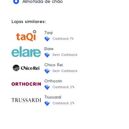
Almofada de chão
Lojas similares:
Taqi
Cashback 1%
Elare
Sem Cashback
Chico Rei
Sem Cashback
Orthocrin
Cashback 2%
Trussardi
Cashback 2%