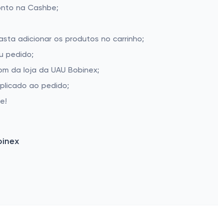
onto na Cashbe;
asta adicionar os produtos no carrinho;
u pedido;
m da loja da UAU Bobinex;
aplicado ao pedido;
e!
binex