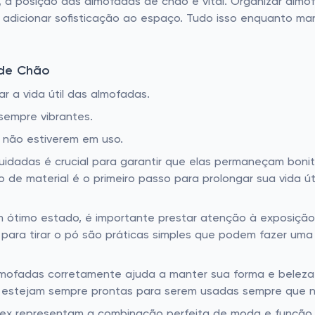
o, a posição das almofadas de chão é vital. Organizar alm
 adicionar sofisticação ao espaço. Tudo isso enquanto ma
de Chão
r a vida útil das almofadas.
sempre vibrantes.
não estiverem em uso.
dadas é crucial para garantir que elas permaneçam bonitas
 material é o primeiro passo para prolongar sua vida útil
m ótimo estado, é importante prestar atenção à exposição d
para tirar o pó são práticas simples que podem fazer uma
ofadas corretamente ajuda a manter sua forma e beleza. 
estejam sempre prontas para serem usadas sempre que n
x representam a combinação perfeita de moda e função. E