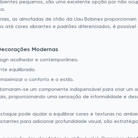
bientes pequenos, são uma excelente opção por não ocup
o.
eriais, as almofadas de chão da Uau Bobinex proporcionam
os até cores vibrantes e padrões diferenciados, é possív
Decorações Modernas
sign acolhedor e contemporâneo.
te equilibrado.
aximizar o conforto e o estilo.
ornaram-se um componente indispensável para criar um a
onais, proporcionando uma sensação de informalidade e d
aque pode ajudar a equilibrar cores e texturas no ambie
stantes para adicionar profundidade visual, são estraté