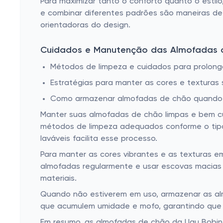
Para maximizar tanto o conforto quanto o estil
e combinar diferentes padrões são maneiras de
orientadoras do design.
Cuidados e Manutenção das Almofadas 
Métodos de limpeza e cuidados para prolonga
Estratégias para manter as cores e texturas 
Como armazenar almofadas de chão quando 
Manter suas almofadas de chão limpas e bem cui
métodos de limpeza adequados conforme o tipo de
laváveis facilita esse processo.
Para manter as cores vibrantes e as texturas e
almofadas regularmente e usar escovas macias 
materiais.
Quando não estiverem em uso, armazenar as alm
que acumulem umidade e mofo, garantindo que 
Em resumo, as almofadas de chão da Uau Bobine