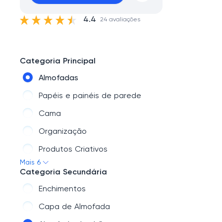
4.4
24 avaliações
Categoria Principal
Almofadas
Papéis e painéis de parede
Cama
Organização
Produtos Criativos
Mais 6
Decoração de parede
Categoria Secundária
Enchimentos
Capa de Almofada