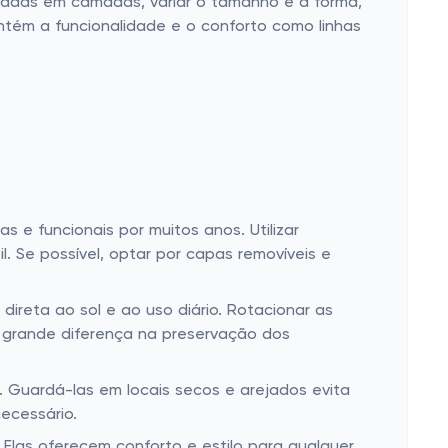
ofadas em camadas, variar o tamanho e a forma,
ntém a funcionalidade e o conforto como linhas
 e funcionais por muitos anos. Utilizar
. Se possível, optar por capas removíveis e
ireta ao sol e ao uso diário. Rotacionar as
 grande diferença na preservação dos
Guardá-las em locais secos e arejados evita
ecessário.
las oferecem conforto e estilo para qualquer