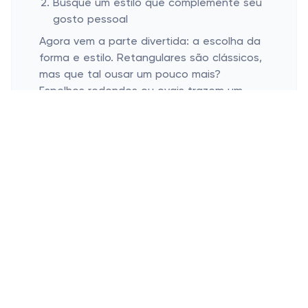
Busque um estilo que complemente seu
gosto pessoal
Agora vem a parte divertida: a escolha da
forma e estilo. Retangulares são clássicos,
mas que tal ousar um pouco mais?
Espelhos redondos ou ovais trazem um
toque de modernidade e gentileza ao
ambiente. São uma tendência crescente
que não sai de moda tão cedo – mais um
ponto para atualizar o banheiro!
Levar em conta o estilo é superimportante.
Um espelho com moldura rústica harmoniza
com um banheiro de pegada mais natural,
enquanto um com moldura dourada vai
parecer sofisticado num toque clássico. No
fim das contas, o que importa é que reflita
seu gosto pessoal e torna seu dia a dia
mais feliz!