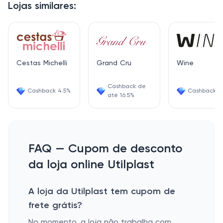
Lojas similares:
Cestas Michelli
Grand Cru
Wine
Cashback de
Cashback 4.5%
Cashback 6
até 16.5%
FAQ — Cupom de desconto
da loja online Utilplast
A loja da Utilplast tem cupom de
frete grátis?
No momento, a loja não trabalha com