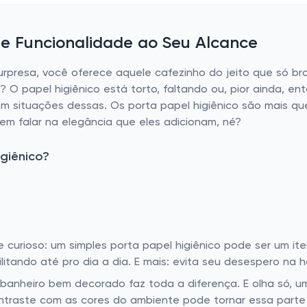
a e Funcionalidade ao Seu Alcance
urpresa, você oferece aquele cafezinho do jeito que só br
? O papel higiênico está torto, faltando ou, pior ainda, en
om situações dessas. Os porta papel higiênico são mais q
sem falar na elegância que eles adicionam, né?
giênico?
 curioso: um simples porta papel higiênico pode ser um ite
litando até pro dia a dia. E mais: evita seu desespero na
banheiro bem decorado faz toda a diferença. E olha só, um
ntraste com as cores do ambiente pode tornar essa parte