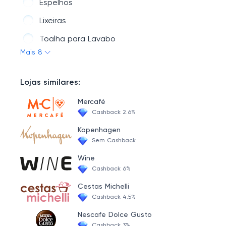
Espelhos
Lixeiras
Toalha para Lavabo
Mais 8
Organizadores de Pia
Escovas para Vaso Sanitário
Lojas similares:
Saboneteiras, Porta Escovas e Afins
Mercafé
Cashback 2.6%
Kopenhagen
Sem Cashback
Wine
Cashback 6%
Cestas Michelli
Cashback 4.5%
Nescafe Dolce Gusto
Cashback 3%