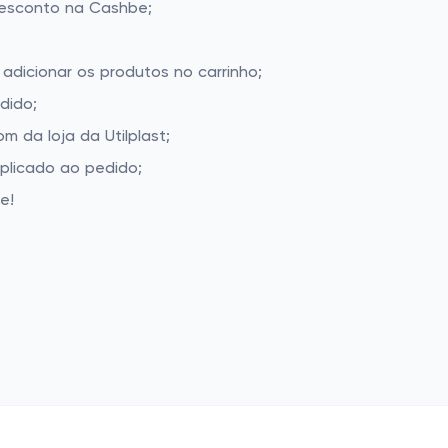
desconto na Cashbe;
 adicionar os produtos no carrinho;
dido;
 da loja da Utilplast;
aplicado ao pedido;
e!
t