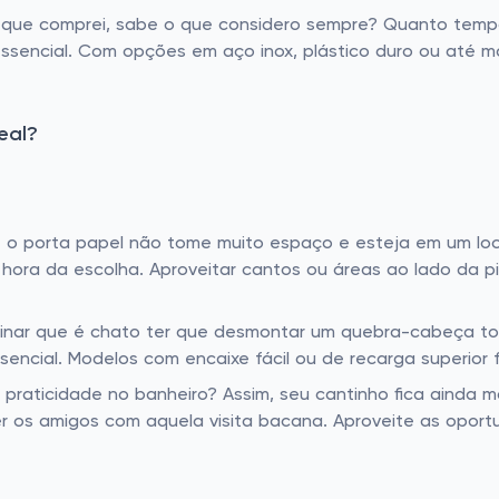
que comprei, sabe o que considero sempre? Quanto tempo 
 essencial. Com opções em aço inox, plástico duro ou até 
eal?
 o porta papel não tome muito espaço e esteja em um loc
 hora da escolha. Aproveitar cantos ou áreas ao lado da 
ar que é chato ter que desmontar um quebra-cabeça toda
sencial. Modelos com encaixe fácil ou de recarga superior f
o e praticidade no banheiro? Assim, seu cantinho fica ain
er os amigos com aquela visita bacana. Aproveite as opo