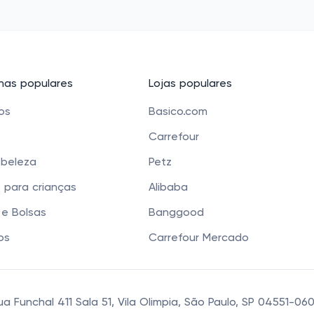
as populares
Lojas populares
cos
Basico.com
Carrefour
 beleza
Petz
 para crianças
Alibaba
e Bolsas
Banggood
os
Carrefour Mercado
 Funchal 411 Sala 51, Vila Olimpia, São Paulo, SP 04551-0