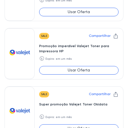
🕥
Expira: em um mês
Usar Oferta
Compartilhar
SALE
Promoção imperdível Valejet Toner para
Impressora HP
🕥
Expira: em um mês
Usar Oferta
Compartilhar
SALE
Super promoção Valejet Toner Okidata
🕥
Expira: em um mês