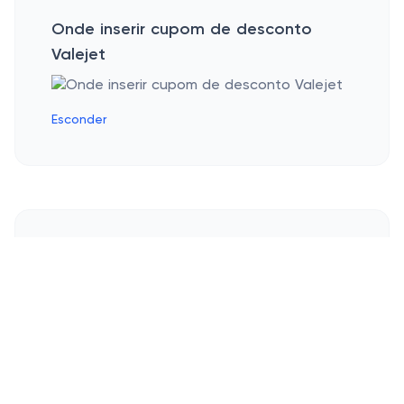
Onde inserir cupom de desconto
Valejet
Esconder
Performance Impecável com
o Toner Certo
Ah, a tecnologia! Na rotina cada vez mais
acelerada dos dias de hoje, quem não
precisa de um cabelo sempre a postos
para qualquer ocasião? O
toner
tem um