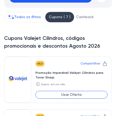
Todos os filtros
Cupons ( 7 )
Cashback
Cupons Valejet Cilindros, códigos
promocionais e descontos Agosto 2026
Compartilhar
SALE
Promoção imperdível Valejet Cilindros para
Toner Sharp
🕥
Expira: em um mês
Usar Oferta