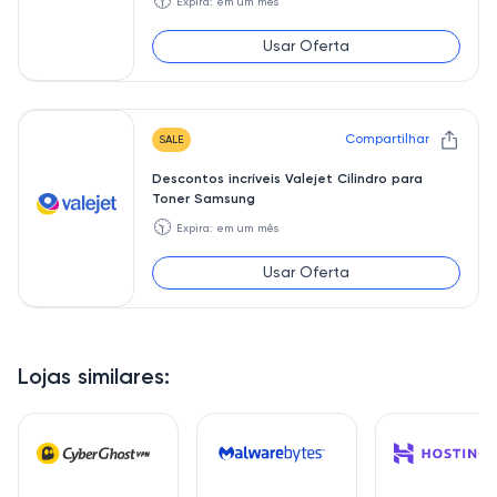
🕥
Expira: em um mês
Usar Oferta
Compartilhar
SALE
Descontos incríveis Valejet Cilindro para
Toner Samsung
🕥
Expira: em um mês
Usar Oferta
Lojas similares: