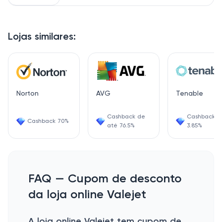
Lojas similares:
Norton
AVG
Tenable
Cashback de
Cashback
Cashback 70%
até 76.5%
3.85%
FAQ — Cupom de desconto
da loja online Valejet
A loja online Valejet tem cupom de