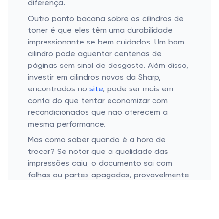
diferença.
Outro ponto bacana sobre os cilindros de
toner é que eles têm uma durabilidade
impressionante se bem cuidados. Um bom
cilindro pode aguentar centenas de
páginas sem sinal de desgaste. Além disso,
investir em cilindros novos da Sharp,
encontrados no
site
, pode ser mais em
conta do que tentar economizar com
recondicionados que não oferecem a
mesma performance.
Mas como saber quando é a hora de
trocar? Se notar que a qualidade das
impressões caiu, o documento sai com
falhas ou partes apagadas, provavelmente
o cilindro está pedindo uma aposentadoria.
Outro sintoma comum é a luz do painel da
impressora piscando sem parar, te