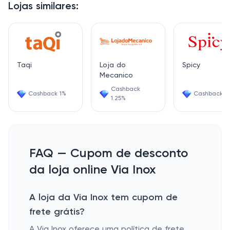
Lojas similares:
Taqi
Loja do
Spicy
Mecanico
Cashback
Cashback 1%
Cashback 3
1.25%
FAQ — Cupom de desconto
da loja online Via Inox
A loja da Via Inox tem cupom de
frete grátis?
A Via Inox oferece uma política de frete