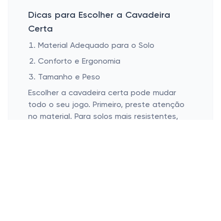
Dicas para Escolher a Cavadeira
Certa
Material Adequado para o Solo
Conforto e Ergonomia
Tamanho e Peso
Escolher a cavadeira certa pode mudar
todo o seu jogo. Primeiro, preste atenção
no material. Para solos mais resistentes,
uma cabeça de metal forte como aço ou
ferro é essencial. Já para solos mais
macios, uma cavadeira menos robusta já
faz o serviço. Parece óbvio, mas esse
detalhe faz uma enorme diferença!
Falando de praticidade, o conforto é uma
questão crucial. Um cabo que se adapta à
sua pegada e um design ergonômico