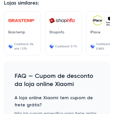
Lojas similares:
Brastemp
Shopinfo
IPlace
Cashback de
Cashback
Cashback 0.7%
até 1.13%
0.88%
FAQ — Cupom de desconto
da loja online Xiaomi
A loja online Xiaomi tem cupom de
frete grátis?
Não há cupom específico para frete grátis