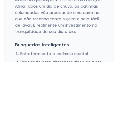
Materiais que limpam fácil são uma bênção.
Afinal, após um dia de chuva, as patinhas
enlameadas vão precisar de uma caminha
que não retenha tanta sujeira e seja fácil
de lavar. É realmente um investimento na
tranquilidade do seu dia a dia.
Brinquedos Inteligentes
Entretenimento e estímulo mental
Variedade para diferentes tipos de pets
Importância da supervisão
Brinquedos inteligentes são um verdadeiro
achado! Esses acessórios são perfeitos
para exercitarem a inteligência dos nossos
pets. Já viu aqueles brinquedos que
escondem petiscos? Eles são ótimos para
manter nossos bichanos entretidos e
estimulá-los mentalmente. Isso, sem falar