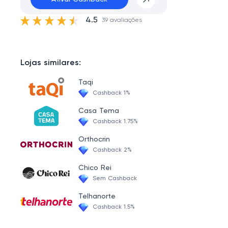
4.5
39 avaliações
Lojas similares:
Taqi
Cashback 1%
Casa Tema
Cashback 1.75%
Orthocrin
Cashback 2%
Chico Rei
Sem Cashback
Telhanorte
Cashback 1.5%