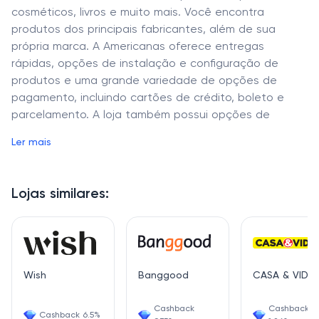
cosméticos, livros e muito mais. Você encontra
produtos dos principais fabricantes, além de sua
própria marca. A Americanas oferece entregas
rápidas, opções de instalação e configuração de
produtos e uma grande variedade de opções de
pagamento, incluindo cartões de crédito, boleto e
parcelamento. A loja também possui opções de
proteção de produtos, incluindo garantia estendida e
Ler mais
seguros para proteger seus investimentos. A
Americanas é uma loja online confiável, com variedade
de produtos, opções de entrega rápida e diversas
Lojas similares:
formas de pagamento.
Wish
Banggood
CASA & VIDE
Cashback
Cashback
Cashback 6.5%