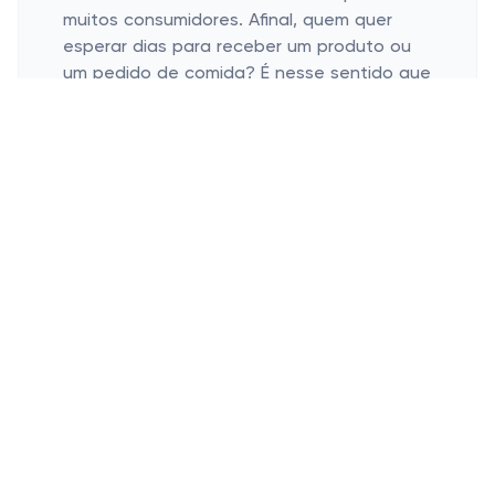
muitos consumidores. Afinal, quem quer
esperar dias para receber um produto ou
um pedido de comida? É nesse sentido que
a Americanas Delivery tem se destacado,
revolucionando o mercado de entregas
com o seu serviço de "fast delivery".
Com a plataforma, é possível pedir tudo o
que você precisa, desde supermercados,
farmácias, restaurantes até presentes e
produtos de pet shops, e receber sua
encomenda em questão de minutos.
Por exemplo, imagine que você está com
bastante pressa para preparar o jantar e
percebe que falta um ingrediente crucial.
Com a Americanas Delivery, você pode
pedir os componentes que faltam e
receber tudo em pouco tempo. Já se
precisar de medicamentos urgentes e não