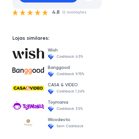
4.8
12 avaliações
Lojas similares:
Wish
Cashback 6.5%
Banggood
Cashback 9.75%
CASA & VIDEO
Cashback 1.26%
Toymania
Cashback 3.5%
Woodestic
Sem Cashback