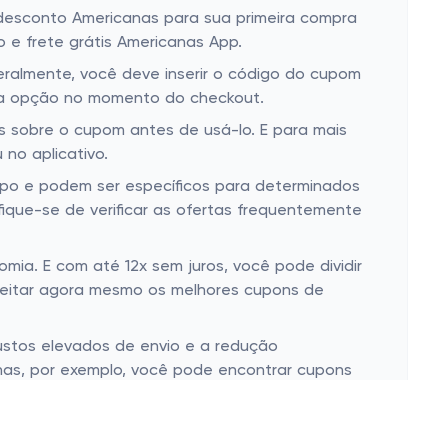
desconto Americanas para sua primeira compra
 e frete grátis Americanas App.
Geralmente, você deve inserir o código do cupom
ssa opção no momento do checkout.
s sobre o cupom antes de usá-lo. E para mais
no aplicativo.
po e podem ser específicos para determinados
ique-se de verificar as ofertas frequentemente
ia. E com até 12x sem juros, você pode dividir
eitar agora mesmo os melhores cupons de
ustos elevados de envio e a redução
anas, por exemplo, você pode encontrar cupons
oda, decoração e muito mais. E, além disso, os
e da categoria de produtos.