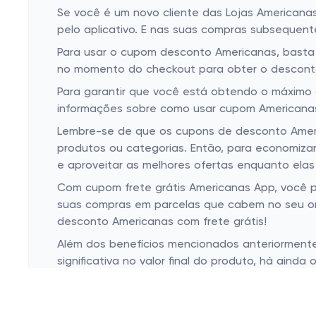
Se você é um novo cliente das Lojas Americana
pelo aplicativo. E nas suas compras subsequent
Para usar o cupom desconto Americanas, basta s
no momento do checkout para obter o desconto.
Para garantir que você está obtendo o máximo d
informações sobre como usar cupom Americanas, 
Lembre-se de que os cupons de desconto Ameri
produtos ou categorias. Então, para economizar
e aproveitar as melhores ofertas enquanto elas
Com cupom frete grátis Americanas App, você po
suas compras em parcelas que cabem no seu o
desconto Americanas com frete grátis!
Além dos benefícios mencionados anteriorment
significativa no valor final do produto, há ai
de desconto Americanas para produtos específi
cupons de desconto também podem ser usados 