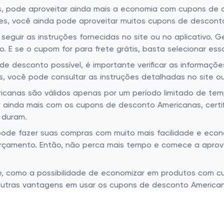
s, pode aproveitar ainda mais a economia com cupons de 
es, você ainda pode aproveitar muitos cupons de desconto
eguir as instruções fornecidas no site ou no aplicativo. 
 E se o cupom for para frete grátis, basta selecionar e
e desconto possível, é importante verificar as informaçõe
você pode consultar as instruções detalhadas no site ou 
canas são válidos apenas por um período limitado de tem
 ainda mais com os cupons de desconto Americanas, certif
 duram.
de fazer suas compras com muito mais facilidade e econom
rçamento. Então, não perca mais tempo e comece a aprov
e, como a possibilidade de economizar em produtos com c
nda outras vantagens em usar os cupons de desconto Americ
cos, como produtos para bebês, produtos de tecnologia, m
para obter descontos em todo o site, independentement