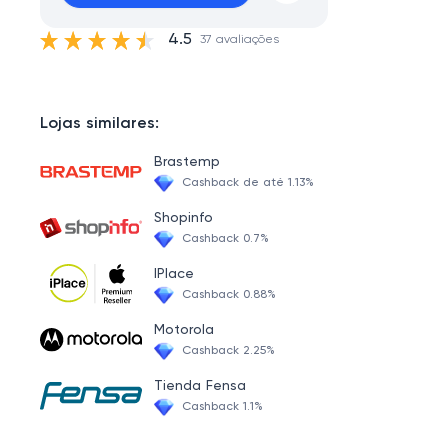
4.5
37 avaliações
Lojas similares:
Brastemp
Cashback de até 1.13%
Shopinfo
Cashback 0.7%
IPlace
Cashback 0.88%
Motorola
Cashback 2.25%
Tienda Fensa
Cashback 1.1%