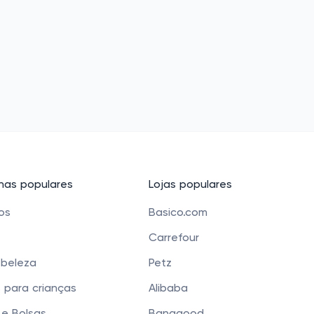
as populares
Lojas populares
cos
Basico.com
Carrefour
 beleza
Petz
 para crianças
Alibaba