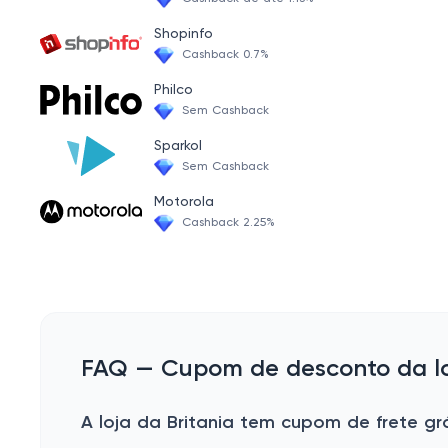
Shopinfo
Cashback 0.7%
Philco
Sem Cashback
Sparkol
Sem Cashback
Motorola
Cashback 2.25%
FAQ — Cupom de desconto da loj
A loja da Britania tem cupom de frete gr