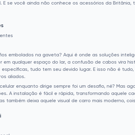
al. E se você ainda não conhece os acessórios da Britânia,
es
gentes
 fios embolados na gaveta? Aqui é onde as soluções intel
em qualquer espaço do lar, a confusão de cabos vira hist
 específicas, tudo tem seu devido lugar. E isso não é tud
os aliados.
 celular enquanto dirige sempre foi um desafio, né? Mas ago
 A instalação é fácil e rápida, transformando aquele ca
 mas também deixa aquele visual de carro mais moderno, coi
i