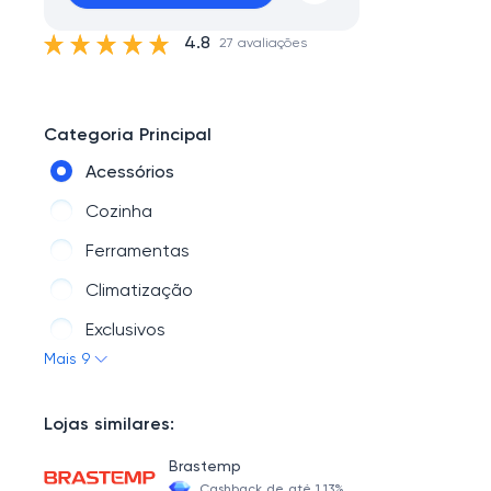
4.8
27 avaliações
Categoria Principal
Acessórios
Cozinha
Ferramentas
Climatização
Exclusivos
Mais 9
Som e Imagem
Cuidados Pessoais
Lojas similares:
Casa
Brastemp
Linha Rosa - Britânia
Cashback de até 1.13%