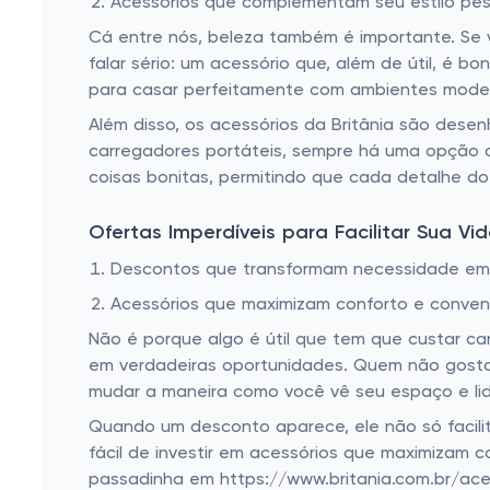
Acessórios que complementam seu estilo pes
Cá entre nós, beleza também é importante. Se 
falar sério: um acessório que, além de útil, é
para casar perfeitamente com ambientes mode
Além disso, os acessórios da Britânia são desen
carregadores portáteis, sempre há uma opção 
coisas bonitas, permitindo que cada detalhe do
Ofertas Imperdíveis para Facilitar Sua Vi
Descontos que transformam necessidade em
Acessórios que maximizam conforto e conven
Não é porque algo é útil que tem que custar ca
em verdadeiras oportunidades. Quem não gost
mudar a maneira como você vê seu espaço e lid
Quando um desconto aparece, ele não só facili
fácil de investir em acessórios que maximizam c
passadinha em https://www.britania.com.br/aces