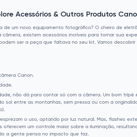
lore Acessórios & Outros Produtos Cano
a de um novo equipamento fotográfico? O cheiro de eletrôn
câmera, existem acessórios incríveis para tornar sua exp
podem ser a peça que faltava no seu kit. Vamos descobrir
 câmera Canon.
idade.
ade, não dá para contar só com a câmera. Um bom tripé é
 do sol entre as montanhas, sem pressa ou com a originali
o).
desprezam o uso, optando por luz natural. Mas, flashes ex
es oferecem um controle maior sobre a iluminação, result
do a gente pensa no impacto que faz.