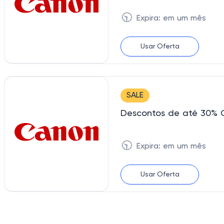
🕥
Expira: em um mês
Usar Oferta
SALE
Descontos de até 30% 
🕥
Expira: em um mês
Usar Oferta