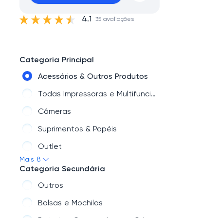
4.1
35 avaliações
Categoria Principal
Acessórios & Outros Produtos
Todas Impressoras e Multifuncionais
Câmeras
Suprimentos & Papéis
Outlet
Mais 8
Scanners & Projetores
Categoria Secundária
Todas Lentes
Outros
Canon College
Bolsas e Mochilas