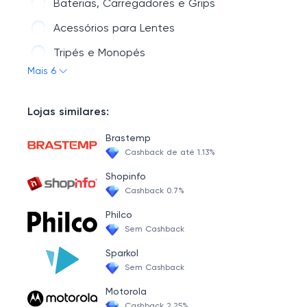
Baterias, Carregadores e Grips
Acessórios para Lentes
Tripés e Monopés
Mais 6
Flashes Speedlite
Lojas similares:
Brastemp
Cashback de até 1.13%
Shopinfo
Cashback 0.7%
Philco
Sem Cashback
Sparkol
Sem Cashback
Motorola
Cashback 2.25%