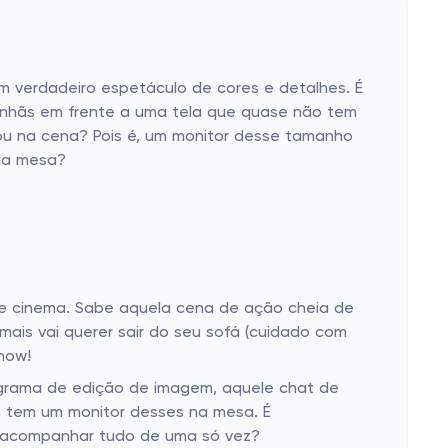
m verdadeiro espetáculo de cores e detalhes. É
 manhãs em frente a uma tela que quase não tem
sou na cena? Pois é, um monitor desse tamanho
sua mesa?
 de cinema. Sabe aquela cena de ação cheia de
mais vai querer sair do seu sofá (cuidado com
how!
rograma de edição de imagem, aquele chat de
m tem um monitor desses na mesa. É
ir acompanhar tudo de uma só vez?