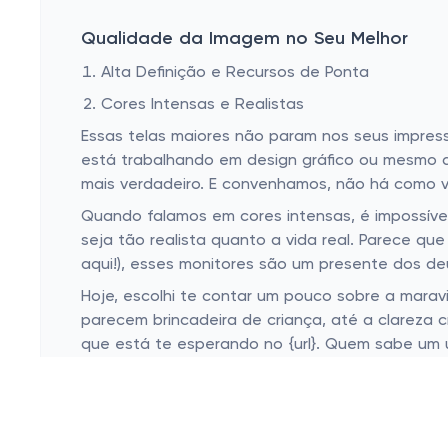
Laptop Backpacks
Qualidade da Imagem no Seu Melhor
SSD External
Alta Definição e Recursos de Ponta
Ice Makers
Cores Intensas e Realistas
Special Needs Telephones
Essas telas maiores não param nos seus impres
Traditional Laptops
está trabalhando em design gráfico ou mesmo ap
Ethernet Cables
mais verdadeiro. E convenhamos, não há como v
Quando falamos em cores intensas, é impossív
Bottom-Freezer Refrigerators
seja tão realista quanto a vida real. Parece q
Air Conditioner Accessories
aqui!), esses monitores são um presente dos de
Print Accessories
Hoje, escolhi te contar um pouco sobre a marav
parecem brincadeira de criança, até a clareza c
que está te esperando no {url}. Quem sabe um u
Esconder