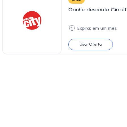
🕥
Expira: em um mês
Usar Oferta