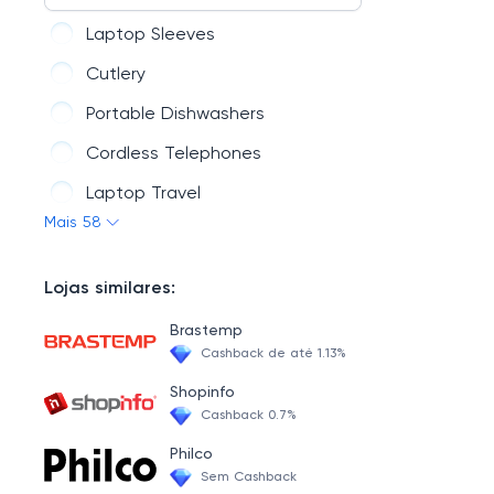
Laptop Sleeves
Cutlery
Portable Dishwashers
Cordless Telephones
Laptop Travel
Mais 58
SSD Internal
Freezers
Lojas similares:
Corded Telephones
Brastemp
USB Cables
Cashback de até 1.13%
Kegerators, Beverage & Wine Coolers
Shopinfo
Cashback 0.7%
Packaged Terminal Air Conditioners
Philco
Flash Memory & Readers
Sem Cashback