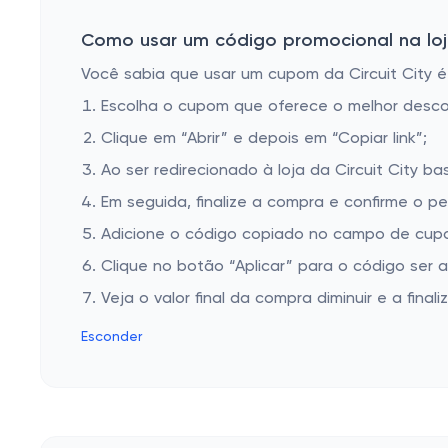
VoIP
Laptop Messenger Bags
Como usar um código promocional na loja 
Internal Hard Drive
Você sabia que usar um cupom da Circuit City é 
Escolha o cupom que oferece o melhor desc
Countertop Dishwashers
Clique em “Abrir” e depois em “Copiar link”;
Conferencing Telephones
Ao ser redirecionado à loja da Circuit City ba
Power Cables
Em seguida, finalize a compra e confirme o pe
Freezerless Refrigerators
Adicione o código copiado no campo de cupom
Air Conditioners with Heat
Clique no botão “Aplicar” para o código ser 
Lens Adapters & Converters
Veja o valor final da compra diminuir e a finaliz
MacBooks
Esconder
USB Hard Drives
Convection Microwaves
Microphones