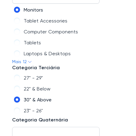
Audio
Monitors
Car Electronics & GPS
Tablet Accessories
Health & Wellness
Computer Components
Smart Home
Tablets
Video Games
Laptops & Desktops
Outdoor Living
Mais 12
Keyboards & Mice
Categoria Terciária
Wearable Tech
PC Gaming
27" - 29"
Computer Accessories
22" & Below
Drawing Tablets
30" & Above
Laptop Accessories
23" - 26"
Touchpads & Motion Controllers
Categoria Quaternária
Wi-Fi & Networking