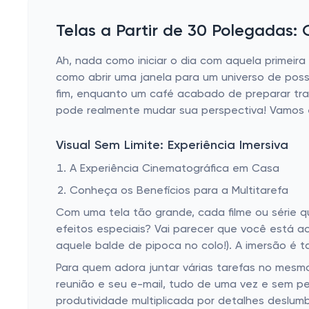
USB Hubs
Telas a Partir de 30 Polegadas:
Top-Freezer Refrigerators
Ah, nada como iniciar o dia com aquela primeir
Mini-Split Air Conditioners
como abrir uma janela para um universo de poss
Flashes & Lighting
fim, enquanto um café acabado de preparar tra
pode realmente mudar sua perspectiva! Vamos 
HDMI Cables & Adapters
Outdoor Refrigerators
Visual Sem Limite: Experiência Imersiva
Portable Air Conditioners
A Experiência Cinematográfica em Casa
Lens Hoods
Conheça os Benefícios para a Multitarefa
Laptop Hard-Shell Cases
Com uma tela tão grande, cada filme ou série 
efeitos especiais? Vai parecer que você está a
Gadgets
aquele balde de pipoca no colo!). A imersão é
Window Air Conditioners
Para quem adora juntar várias tarefas no mesm
reunião e seu e-mail, tudo de uma vez e sem p
Video Conferencing
produtividade multiplicada por detalhes deslum