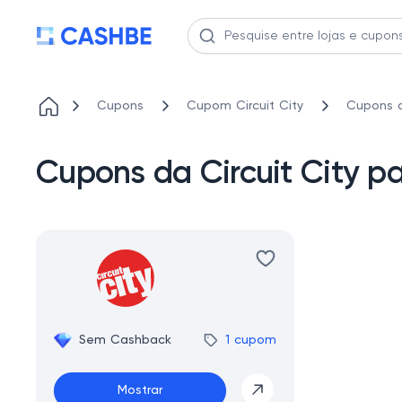
Cupons
Cupom Circuit City
Cupons d
Cupons da Circuit City p
Sem Cashback
1 cupom
Mostrar