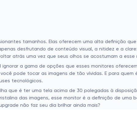
sionantes tamanhos. Elas oferecem uma alta definição que
enas desfrutando de conteúdo visual, a nitidez e a clare
oltar atrás uma vez que seus olhos se acostumam a esse n
el ignorar a gama de opções que esses monitores oferece
ue você pode tocar as imagens de tão vívidas. E para quem
uses tecnológicos.
ilha que é ter uma tela acima de 30 polegadas à disposiçã
ristalina das imagens, esse monitor é a definição de uma 
pgrade não faz seu dia brilhar ainda mais?