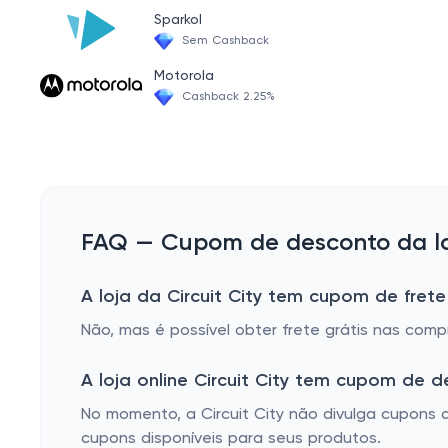
Gaming Laptops
Sparkol
Sem Cashback
Serial ATA Cables
Motorola
Over The Range Microwaves
Cashback 2.25%
Microphone Accessories
Chromebook
Monitor & Video Cables
Countertop Microwaves
FAQ — Cupom de desconto da loja
In-Wall Air Conditioners
A loja da Circuit City tem cupom de frete
Vlogging Kits
Não, mas é possível obter frete grátis nas com
Laptop Briefcases
Mini Refrigerators
A loja online Circuit City tem cupom de 
Built-in Dishwashers
No momento, a Circuit City não divulga cupons
cupons disponíveis para seus produtos.