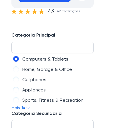
4.9
42 avaliações
Categoria Principal
Computers & Tablets
Home, Garage & Office
Cellphones
Appliances
Sports, Fitness & Recreation
Mais 14
TV & Home Theater
Categoria Secundária
Cameras & Camcorders