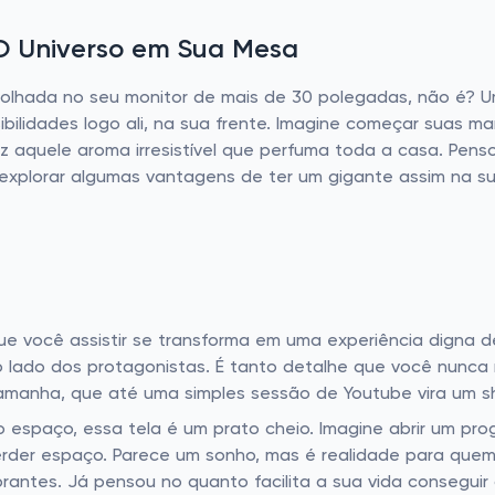
 O Universo em Sua Mesa
a olhada no seu monitor de mais de 30 polegadas, não é? U
ibilidades logo ali, na sua frente. Imagine começar suas
z aquele aroma irresistível que perfuma toda a casa. Pen
explorar algumas vantagens de ter um gigante assim na 
que você assistir se transforma em uma experiência digna
o lado dos protagonistas. É tanto detalhe que você nunca 
 tamanha, que até uma simples sessão de Youtube vira um s
o espaço, essa tela é um prato cheio. Imagine abrir um p
erder espaço. Parece um sonho, mas é realidade para que
brantes. Já pensou no quanto facilita a sua vida consegu