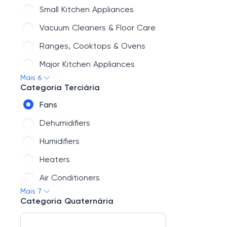
Audio
Small Kitchen Appliances
Car Electronics & GPS
Vacuum Cleaners & Floor Care
Health & Wellness
Ranges, Cooktops & Ovens
Smart Home
Major Kitchen Appliances
Mais 6
Video Games
Laundry Appliances & More
Categoria Terciária
Outdoor Living
Fans
Wearable Tech
Dehumidifiers
Humidifiers
Heaters
Air Conditioners
Mais 7
Fireplaces
Categoria Quaternária
Air Purifier