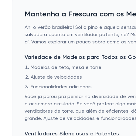
USB Hubs
Mantenha a Frescura com os Mel
Top-Freezer Refrigerators
Ah, o verão brasileiro! Sol a pino e aquela se
Mini-Split Air Conditioners
salvadora quanto um ventilador potente, né? M
Flashes & Lighting
aí. Vamos explorar um pouco sobre como os vent
HDMI Cables & Adapters
Variedade de Modelos para Todos os Go
Outdoor Refrigerators
Modelos de teto, mesa e torre
Portable Air Conditioners
Ajuste de velocidades
Lens Hoods
Funcionalidades adicionais
Laptop Hard-Shell Cases
Você já parou pra pensar na diversidade de ve
o ar sempre circulado. Se você prefere algo ma
Gadgets
ventiladores de torre, que além de eficientes,
Window Air Conditioners
grande. Ajuste de velocidades e funcionalidade
Video Conferencing
Ventiladores Silenciosos e Potentes