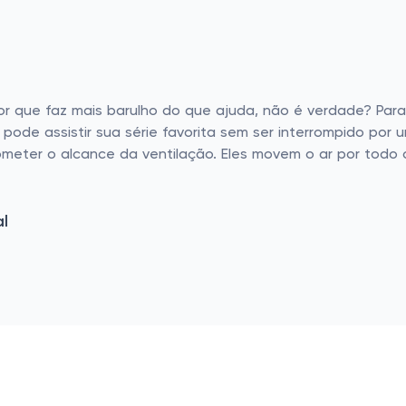
r que faz mais barulho do que ajuda, não é verdade? Para
 pode assistir sua série favorita sem ser interrompido por
ometer o alcance da ventilação. Eles movem o ar por tod
l
icos, não é? Mas alguns ventiladores são engenhosamente
tes, são duradouros e mantêm seu desempenho mesmo nos d
astante simplificada, com apenas alguns cuidados básicos 