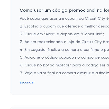
VoIP
Laptop Messenger Bags
Como usar um código promocional na loja 
Internal Hard Drive
Você sabia que usar um cupom da Circuit City é 
Escolha o cupom que oferece o melhor desc
Countertop Dishwashers
Clique em “Abrir” e depois em “Copiar link”;
Conferencing Telephones
Ao ser redirecionado à loja da Circuit City ba
Power Cables
Em seguida, finalize a compra e confirme o pe
Freezerless Refrigerators
Adicione o código copiado no campo de cupom
Air Conditioners with Heat
Clique no botão “Aplicar” para o código ser 
Lens Adapters & Converters
Veja o valor final da compra diminuir e a finaliz
MacBooks
Esconder
USB Hard Drives
Convection Microwaves
Microphones