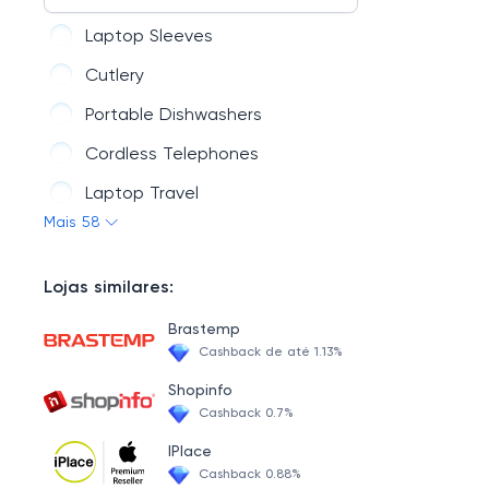
Laptop Sleeves
Cutlery
Portable Dishwashers
Cordless Telephones
Laptop Travel
Mais 58
SSD Internal
Freezers
Lojas similares:
Corded Telephones
Brastemp
USB Cables
Cashback de até 1.13%
Kegerators, Beverage & Wine Coolers
Shopinfo
Cashback 0.7%
Packaged Terminal Air Conditioners
IPlace
Flash Memory & Readers
Cashback 0.88%