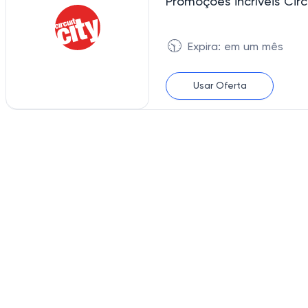
🕥
Expira: em um mês
Usar Oferta