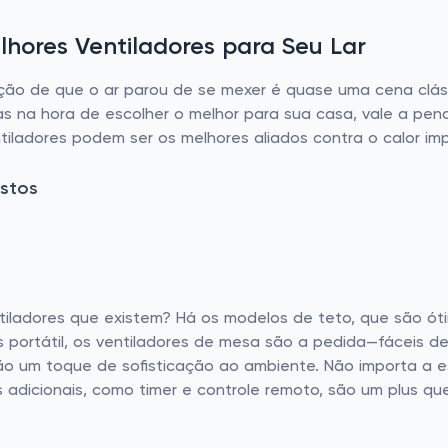
hores Ventiladores para Seu Lar
nsação de que o ar parou de se mexer é quase uma cena clás
as na hora de escolher o melhor para sua casa, vale a pe
iladores podem ser os melhores aliados contra o calor imp
stos
ntiladores que existem? Há os modelos de teto, que são ó
is portátil, os ventiladores de mesa são a pedida—fáceis 
 dão um toque de sofisticação ao ambiente. Não importa a 
s adicionais, como timer e controle remoto, são um plus qu