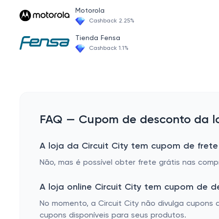
Gaming Laptops
Motorola
Cashback 2.25%
Serial ATA Cables
Tienda Fensa
Over The Range Microwaves
Cashback 1.1%
Microphone Accessories
Chromebook
Monitor & Video Cables
Countertop Microwaves
FAQ — Cupom de desconto da loja
In-Wall Air Conditioners
A loja da Circuit City tem cupom de frete
Vlogging Kits
Não, mas é possível obter frete grátis nas com
Laptop Briefcases
Mini Refrigerators
A loja online Circuit City tem cupom de 
Built-in Dishwashers
No momento, a Circuit City não divulga cupons
cupons disponíveis para seus produtos.