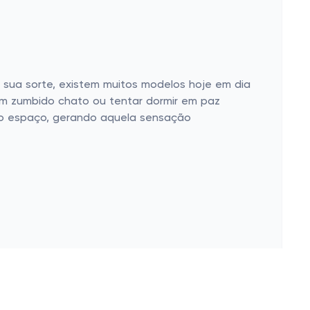
 sua sorte, existem muitos modelos hoje em dia
 um zumbido chato ou tentar dormir em paz
o o espaço, gerando aquela sensação
 projetados para aguentar a pressão de um
ias mais quentes, evitando qualquer chance de
para garantir longevidade. (Pode confiar, eles