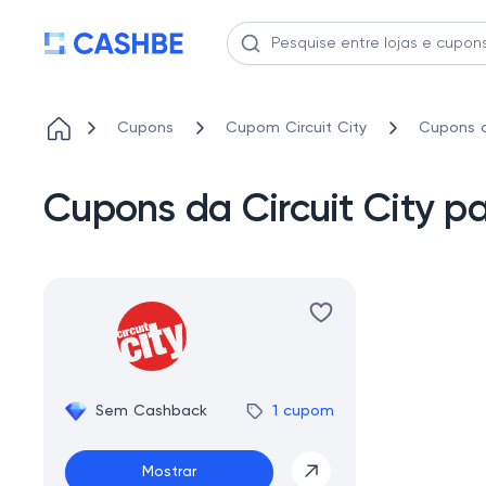
Cupons
Cupom Circuit City
Cupons d
Cupons da Circuit City p
Sem Cashback
1 cupom
Mostrar