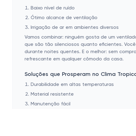
Laptop Backpacks
Baixo nível de ruído
SSD External
Ótimo alcance de ventilação
Ice Makers
Irrigação de ar em ambientes diversos
Special Needs Telephones
Vamos combinar: ninguém gosta de um ventilado
que são tão silenciosos quanto eficientes. Você
Traditional Laptops
durante noites quentes. E o melhor: sem compr
Ethernet Cables
refrescante em qualquer cômodo da casa.
Bottom-Freezer Refrigerators
Soluções que Prosperam no Clima Tropica
Air Conditioner Accessories
Durabilidade em altas temperaturas
Print Accessories
Material resistente
Manutenção fácil
Nosso clima desafia bastante os eletrodomést
verão rigoroso. Feitos com materiais resisten
você ficar na mão. Além disso, a manutenção é b
vão durar muitos verões!)