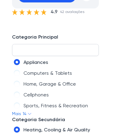
4.9
42 avaliações
Categoria Principal
Appliances
Computers & Tablets
Home, Garage & Office
Cellphones
Sports, Fitness & Recreation
Mais 14
TV & Home Theater
Categoria Secundária
Cameras & Camcorders
Heating, Cooling & Air Quality