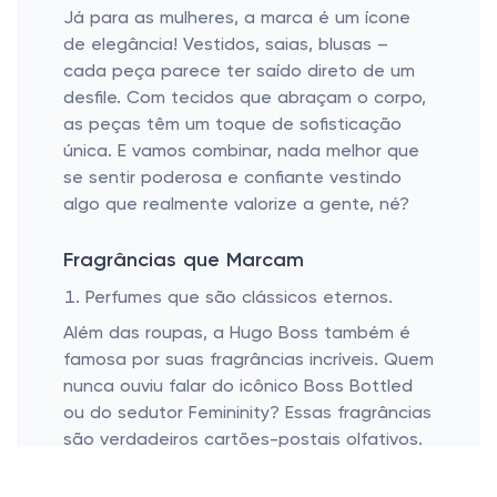
Já para as mulheres, a marca é um ícone
de elegância! Vestidos, saias, blusas –
cada peça parece ter saído direto de um
desfile. Com tecidos que abraçam o corpo,
as peças têm um toque de sofisticação
única. E vamos combinar, nada melhor que
se sentir poderosa e confiante vestindo
algo que realmente valorize a gente, né?
Fragrâncias que Marcam
Perfumes que são clássicos eternos.
Além das roupas, a Hugo Boss também é
famosa por suas fragrâncias incríveis. Quem
nunca ouviu falar do icônico Boss Bottled
ou do sedutor Femininity? Essas fragrâncias
são verdadeiros cartões-postais olfativos.
Imagina borrifar um perfume que te faz
sentir instantaneamente poderoso ou