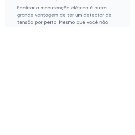
Facilitar a manutenção elétrica é outra
grande vantagem de ter um detector de
tensão por perto. Mesmo que você não
seja um eletricista formado, ter a
capacidade de diagnosticar pequenas
questões te economiza em serviços e
ainda te faz ganhar aquele respeito da
turma. Afinal, dar conta das pequenas
manutenções é meio que um superpoder
doméstico! Deu um probleminha? Nada de
surtar, você já sabe por onde começar a
investigar.
A Praticidade do Detector de Tensão
no Dia a Dia
Portátil e fácil de usar
Funciona em várias situações e