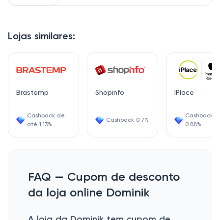
Lojas similares:
Brastemp
Shopinfo
IPlace
Cashback de
Cashback
Cashback 0.7%
até 1.13%
0.88%
FAQ — Cupom de desconto
da loja online Dominik
A loja da Dominik tem cupom de