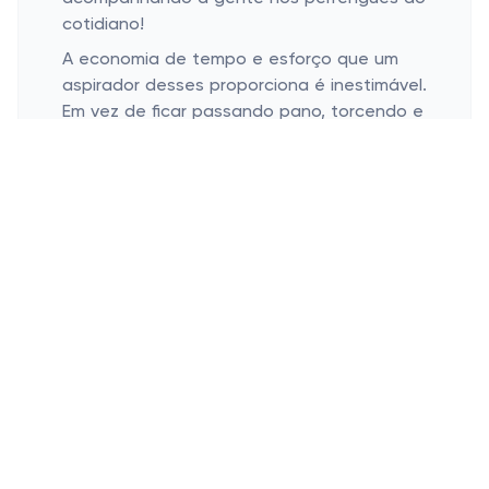
cotidiano!
A economia de tempo e esforço que um
aspirador desses proporciona é inestimável.
Em vez de ficar passando pano, torcendo e
às vezes nem conseguir tirar toda a sujeira,
este aspirador faz tudo em menos tempo e
com mais eficiência. Tudo enquanto você
ainda tem energia para curtir o resto do
dia, assistir à sua série favorita ou fazer um
bom jantar.
Cuidando do Seu Aspirador
Limpeza e manutenção regular.
Utilizando de forma correta.
Uma coisa que a gente não pode esquecer
é que para o aspirador durar muito tempo,
precisamos cuidar bem dele. Manhãs de fim