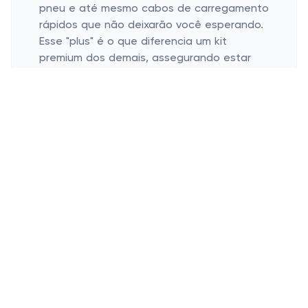
pneu e até mesmo cabos de carregamento
rápidos que não deixarão você esperando.
Esse "plus" é o que diferencia um kit
premium dos demais, assegurando estar
preparado para tudo.
Os designs desses kits não ficam para trás:
são desenvolvidos para serem intuitivos e
elegantes, ou seja, combinam estilo e
funcionalidade na medida certa. O
desenvolvimento de tecnologias
inovadoras é um mercado competitivo, e
cada novo detalhe faz a diferença. Possuir
um kit desses é ter em mãos o que há de
novidade e sofisticação, destacando-se
em praticidade tanto quanto em beleza.
Como um Kit Premium Faz a
Diferença no Dia a Dia?