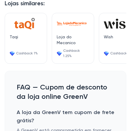
Lojas similares:
Taqi
Loja do
Wish
Mecanico
Cashback
Cashback 1%
Cashback 6
1.25%
FAQ — Cupom de desconto
da loja online GreenV
A loja da GreenV tem cupom de frete
grátis?
A GreenV está comprometida em fornecer