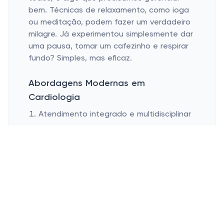
bem. Técnicas de relaxamento, como ioga
ou meditação, podem fazer um verdadeiro
milagre. Já experimentou simplesmente dar
uma pausa, tomar um cafezinho e respirar
fundo? Simples, mas eficaz.
Abordagens Modernas em
Cardiologia
Atendimento integrado e multidisciplinar
Avanços em tratamentos minimamente
invasivos
Uso de tecnologia de ponta para
diagnóstico
O atendimento integrado e multidisciplinar
tem ganhado força. Cardiologistas
trabalham lado a lado com nutricionistas,
fisioterapeutas e até psicólogos. Tudo