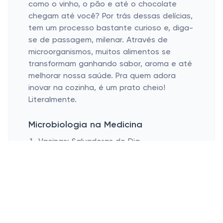
como o vinho, o pão e até o chocolate
chegam até você? Por trás dessas delícias,
tem um processo bastante curioso e, diga-
se de passagem, milenar. Através de
microorganismos, muitos alimentos se
transformam ganhando sabor, aroma e até
melhorar nossa saúde. Pra quem adora
inovar na cozinha, é um prato cheio!
Literalmente.
Microbiologia na Medicina
Vacinas: Salvadoras do Dia
Antibióticos: Heróis e Vilões
Diagnósticos Modernos
Quem ainda não ouviu falar do poder
incrível das vacinas? Essas belezinhas têm
transformado o mundo, literalmente