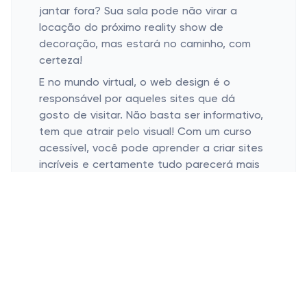
jantar fora? Sua sala pode não virar a
locação do próximo reality show de
decoração, mas estará no caminho, com
certeza!
E no mundo virtual, o web design é o
responsável por aqueles sites que dá
gosto de visitar. Não basta ser informativo,
tem que atrair pelo visual! Com um curso
acessível, você pode aprender a criar sites
incríveis e certamente tudo parecerá mais
interessante do que um domingo chuvoso.
Você só precisa de inspiração e um
empurrãozinho (com desconto, claro)!
Libere Sua Criatividade com Design
A Importância do Design para Marcas
Como a Tendência do Design Minimalista