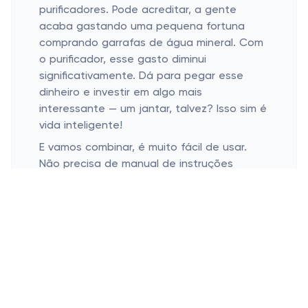
purificadores. Pode acreditar, a gente
acaba gastando uma pequena fortuna
comprando garrafas de água mineral. Com
o purificador, esse gasto diminui
significativamente. Dá para pegar esse
dinheiro e investir em algo mais
interessante — um jantar, talvez? Isso sim é
vida inteligente!
E vamos combinar, é muito fácil de usar.
Não precisa de manual de instruções
complicado. Instalação simples e pronto, é
só aproveitar a água de qualidade. Ah, e
são eco-friendly, diminuindo o consumo e
descarte de plástico. Olha só, além de
saudável, é sustentável!
Já está pensando na estética da sua
cozinha? Eles se adaptam bem a qualquer
ambiente, do mais chique ao mais