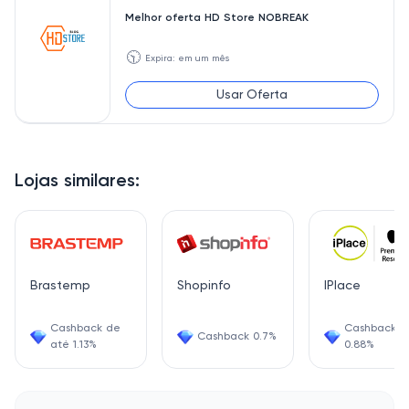
Melhor oferta HD Store NOBREAK
🕥
Expira: em um mês
Usar Oferta
Lojas similares:
Brastemp
Shopinfo
IPlace
Cashback de
Cashback
Cashback 0.7%
até 1.13%
0.88%