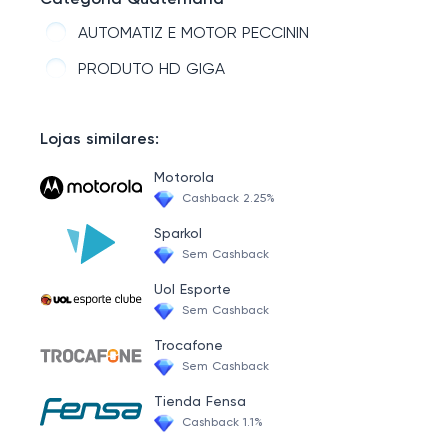
Categoria Quaternária
LOJA MICROSOFT
AUTOMATIZ E MOTOR PECCININ
LOJA LIKETEC
PRODUTO HD GIGA
LOJA LACIE
LOJA MEGATRON
Lojas similares:
LOJA LOGITECH
Motorola
Cashback 2.25%
LOJA LG
Sparkol
LOJA NAZDA
Sem Cashback
LOJA MULTITOC
Uol Esporte
Sem Cashback
LOJA LENOVO
Trocafone
Sem Cashback
Tienda Fensa
Cashback 1.1%