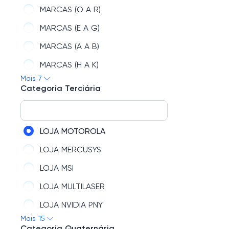
IMAGEM
MARCAS (O A R)
IMPRESSÃO
MARCAS (E A G)
PLACAS DE VIDEO GAINWARD
MARCAS (A A B)
ARMAZENAMENTO
MARCAS (H A K)
Mais 7
SEGURANÇA
MARCAS (C A D)
Categoria Terciária
MARCAS (S A Z)
LOJA MOTOROLA
LOJA MERCUSYS
LOJA MSI
LOJA MULTILASER
LOJA NVIDIA PNY
Mais 15
LOJA MAX ELETRON