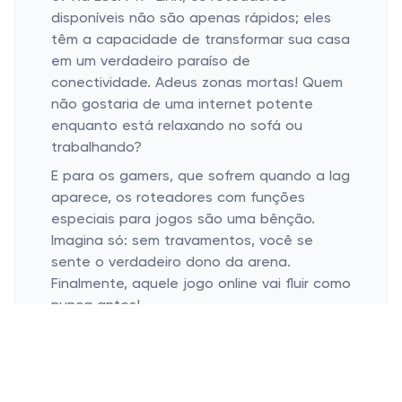
disponíveis não são apenas rápidos; eles
têm a capacidade de transformar sua casa
em um verdadeiro paraíso de
conectividade. Adeus zonas mortas! Quem
não gostaria de uma internet potente
enquanto está relaxando no sofá ou
trabalhando?
E para os gamers, que sofrem quando a lag
aparece, os roteadores com funções
especiais para jogos são uma bênção.
Imagina só: sem travamentos, você se
sente o verdadeiro dono da arena.
Finalmente, aquele jogo online vai fluir como
nunca antes!
Agora, se a ideia é cobrir toda a casa, os
sistemas de roteadores Mesh são seus
melhores amigos. Eles garantem uma
cobertura perfeita de sinal em todos os