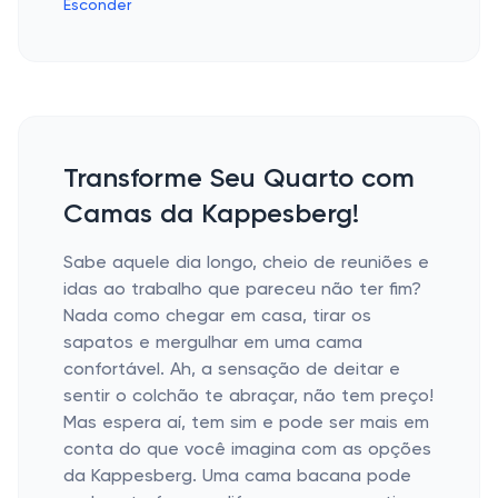
Transforme Seu Quarto com
Camas da Kappesberg!
Sabe aquele dia longo, cheio de reuniões e
idas ao trabalho que pareceu não ter fim?
Nada como chegar em casa, tirar os
sapatos e mergulhar em uma cama
confortável. Ah, a sensação de deitar e
sentir o colchão te abraçar, não tem preço!
Mas espera aí, tem sim e pode ser mais em
conta do que você imagina com as opções
da Kappesberg. Uma cama bacana pode
realmente fazer a diferença na sua rotina.
E, além de conforto, a escolha certa traz
um toque especial de beleza pro seu
espaço.
Camas King ou Queen: Qual Escolher?