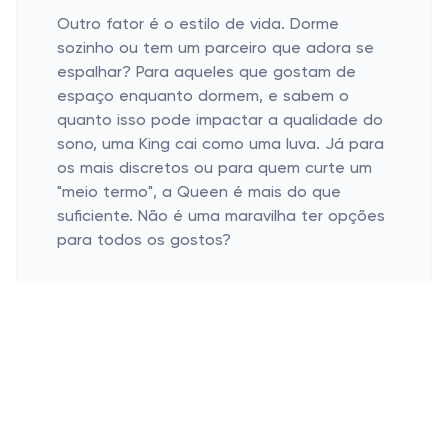
os mais discretos ou para quem curte um
"meio termo", a Queen é mais do que
suficiente. Não é uma maravilha ter opções
para todos os gostos?
Modelos que Valem a Pena
Camas com baú
Modelos minimalistas
As camas com baú são uma mão na roda
para quem precisa de espaço. Quem nunca
teve aquele edredom ou roupas de cama
que não cabem em lugar nenhum? Pois é,
essas camas têm espaço extra e um toque
de modernidade. Assim, além de um quarto
mais organizado, garantem praticidade no
dia a dia. "Ah, mas vai combinar com meu
quarto?" – claaaaaro que sim, o design
delas é super moderno!