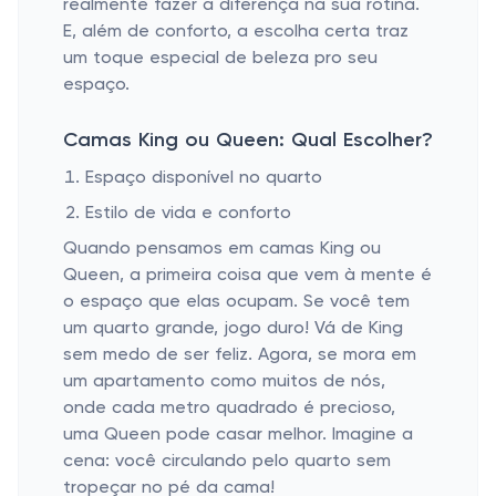
Espaço disponível no quarto
Estilo de vida e conforto
Quando pensamos em camas King ou
Queen, a primeira coisa que vem à mente é
o espaço que elas ocupam. Se você tem
um quarto grande, jogo duro! Vá de King
sem medo de ser feliz. Agora, se mora em
um apartamento como muitos de nós,
onde cada metro quadrado é precioso,
uma Queen pode casar melhor. Imagine a
cena: você circulando pelo quarto sem
tropeçar no pé da cama!
Outro fator é o estilo de vida. Dorme
sozinho ou tem um parceiro que adora se
espalhar? Para aqueles que gostam de
espaço enquanto dormem, e sabem o
quanto isso pode impactar a qualidade do
sono, uma King cai como uma luva. Já para