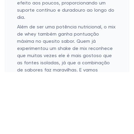
efeito aos poucos, proporcionando um
suporte contínuo e duradouro ao longo do
dia.
Além de ser uma potência nutricional, o mix
de whey também ganha pontuação
máxima no quesito sabor. Quem já
experimentou um shake de mix reconhece
que muitas vezes ele é mais gostoso que
as fontes isoladas, já que a combinação
de sabores faz maravilhas. E vamos
combinar: ninguém merece aquele shake
sofrido mandando goela abaixo! Garanto
que dá até pra esperar ansiosamente pelo
próximo.
Melhorando o Desempenho com o
Mix de Whey
Fonte de energia constante