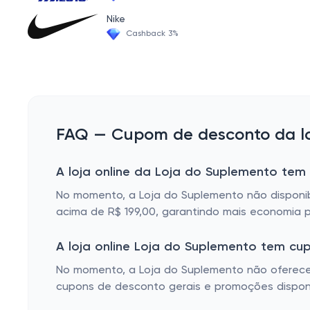
WHEY PROTEIN CONCENTRADO
Nike
AMINOS LÍQUIDOS
Cashback 3%
MIX DE PROTEÍNAS
WHEY PROTEIN ISOLADO
AMINOS CÁPSULA
BARRAS VEGANAS
FAQ — Cupom de desconto da lo
HIPERCALÓRICOS
A loja online da Loja do Suplemento tem
CASEÍNA
No momento, a Loja do Suplemento não disponibil
PRÉ HORMONAIS
acima de R$ 199,00, garantindo mais economia p
PROTEÍNAS
A loja online Loja do Suplemento tem c
GLUTAMINA
No momento, a Loja do Suplemento não oferece 
PROTEINAS BARRAS
cupons de desconto gerais e promoções disponí
ANABÓLICOS NATURAIS