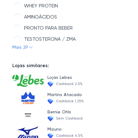
WHEY PROTEIN
AMINOÁCIDOS
PRONTO PARA BEBER
TESTOSTERONA / ZMA
Mais 29
PROTEÍNA TIME-RELEASE
PRÉ-TREINO
Lojas similares:
MIX DE WHEY
Lojas Lebes
AMINOACIDOS PACKS
Cashback 2.5%
PROTEÍNA VEGANA
Martins Atacado
Cashback 1.25%
WHEY PROTEIN HIDROLISADO
Bernie Ohls
BCAA
Sem Cashback
PROTEINAS SOJA
Mizuno
Cashback 4.5%