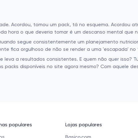
idade. Acordou, tomou um pack, tá no esquema. Acordou a
 toda hora o que deveria tomar é um descanso mental que 
 Quando segue consistentemente um planejamento nutricional
gente fica orgulhoso de não se render a uma 'escapada' no
que leva a resultados consistentes. E quem não quer isso? 
uns packs disponíveis no site agora mesmo? Com aquele de
as populares
Lojas populares
cos
Basico.com