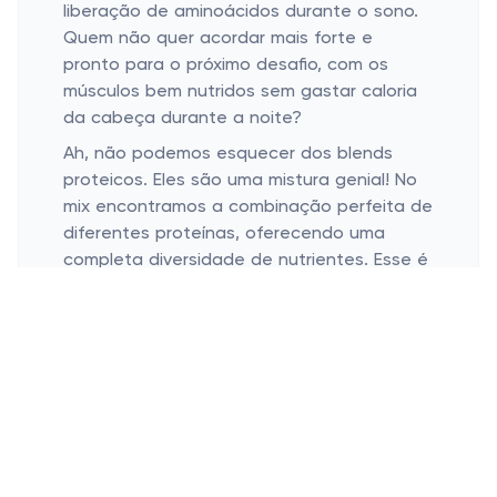
liberação de aminoácidos durante o sono.
Quem não quer acordar mais forte e
pronto para o próximo desafio, com os
músculos bem nutridos sem gastar caloria
da cabeça durante a noite?
Ah, não podemos esquecer dos blends
proteicos. Eles são uma mistura genial! No
mix encontramos a combinação perfeita de
diferentes proteínas, oferecendo uma
completa diversidade de nutrientes. Esse é
o "coringa" para quem curte otimizar os
resultados com apenas um produto. Quem
diria que o multitasking chegou até os
suplementos, hein?
Integrando Proteínas no Cotidiano
Refeições ricas em proteína
Snacks proteicos para lanches rápidos