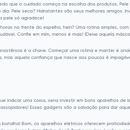
edo que o cuidado começa na escolha dos produtos. Pele o
 dia. Pele seca? Hidratantes são seus melhores amigos. In
a pele só agradece!
oras na frente do espelho, hein? Uma rotina simples, com 
udável. Confie em mim, menos é mais! (Deixe aquela máscar
ersistência é a chave. Começar uma rotina e manter é on
ia, mas aquela confiança que nasce aos poucos é impagáve
ue indicar uma coisa, seria investir em bons aparelhos de
massajadores! Esses gadgets são a salvação para dar aque
 batalha! Bom, os aparelhos elétricos oferecem praticidade