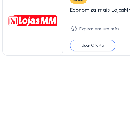
Economiza mais LojasM
🕥
Expira: em um mês
Usar Oferta