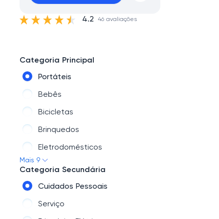
4.2
46 avaliações
Categoria Principal
Portáteis
Bebês
Bicicletas
Brinquedos
Eletrodomésticos
Mais 9
TV
Categoria Secundária
Linha Automotiva
Cuidados Pessoais
Móveis
Serviço
Informática