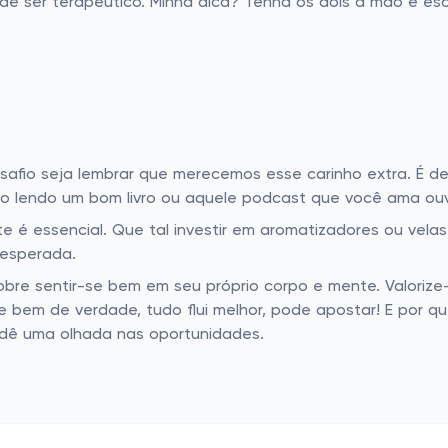
pode ser terapêutico. Minha dica? Tenha os dois à mão e e
safio seja lembrar que merecemos esse carinho extra. É 
lendo um bom livro ou aquele podcast que você ama ouvir
e é essencial. Que tal investir em aromatizadores ou vela
nesperada.
bre sentir-se bem em seu próprio corpo e mente. Valorize-
 bem de verdade, tudo flui melhor, pode apostar! E por q
e dê uma olhada nas oportunidades.