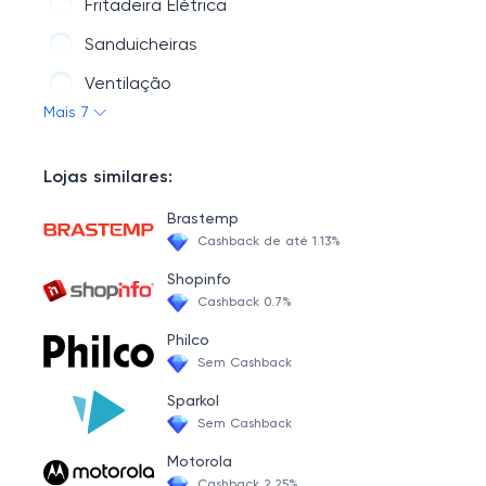
Fritadeira Elétrica
Sanduicheiras
Ventilação
Mais 7
Chaleiras Elétricas
Churrasqueiras Elétricas
Lojas similares:
Brastemp
Cashback de até 1.13%
Shopinfo
Cashback 0.7%
Philco
Sem Cashback
Sparkol
Sem Cashback
Motorola
Cashback 2.25%