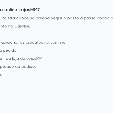
a online LojasMM?
o fácil? Você só precisa seguir o passo a passo abaixo p
onto na Cashbe;
 adicionar os produtos no carrinho;
u pedido;
m da loja da LojasMM;
aplicado ao pedido;
e!
M